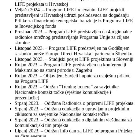
LIFE projekata u Hrvatskoj
Veljača 2024. – Program LIFE i relevantni LIFE projekti
predstavljeni u Hrvatskoj udruzi poslodavaca na događanju
Prilike za financiranje energetske tranzicije iz Programa LIFE
te Inovacijskog fonda
Prosinac 2023. – Program LIFE predstavljen na 4 regionalne
radionice mrežnog predstavljanja Programa Unije za ciljane
skupine
Listopad 2023. – Program LIFE predstavljen na Godišnjem
sastanku mreže Europe Direct Hrvatska i partnera u Šibeniku
Listopad 2023. – Studijski posjet LIFE projektima u Sloveniji
Rujan 2023. – Program LIFE predstavljen na konferenciji
Maksimalno na strani prirode u Zagrebu
Rujan 2023. – Objavljeni Savjeti i upute za uspješnu prijavu
na Program LIFE
Rujan 2023. – Održan “Trening trenera” za savjetnike
Nacionalne kontakt točke (vještine komunikacije i
prezentacije)
Srpanj 2023. – Održana Radionica o pripremi LIFE projekata
Srpanj 2023. – Održana edukacija o upravljanju projektnim
ciklusom za savjetnike Nacionalne kontakt točke
Srpanj 2023. – Održana edukacija o digitalnim vještinama za
komunikacijski tim projekta
Lipanj 2023. – Održan Info dan za LIFE potprogram Prijelaz
na čistu energiju