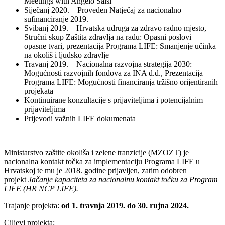
Meetings with Angelo Salsi
Siječanj 2020. – Proveden Natječaj za nacionalno
sufinanciranje 2019.
Svibanj 2019. – Hrvatska udruga za zdravo radno mjesto,
Stručni skup Zaštita zdravlja na radu: Opasni poslovi –
opasne tvari, prezentacija Programa LIFE: Smanjenje učinka
na okoliš i ljudsko zdravlje
Travanj 2019. – Nacionalna razvojna strategija 2030:
Mogućnosti razvojnih fondova za INA d.d., Prezentacija
Programa LIFE: Mogućnosti financiranja tržišno orijentiranih
projekata
Kontinuirane konzultacije s prijaviteljima i potencijalnim
prijaviteljima
Prijevodi važnih LIFE dokumenata
Ministarstvo zaštite okoliša i zelene tranzicije (MZOZT) je
nacionalna kontakt točka za implementaciju Programa LIFE u
Hrvatskoj te mu je 2018. godine prijavljen, zatim odobren
projekt
Jačanje kapaciteta za nacionalnu kontakt točku za Program
LIFE (HR NCP LIFE).
Trajanje projekta:
od 1. travnja 2019. do 30. rujna 2024.
Ciljevi projekta: