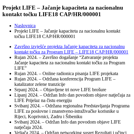
Projekt LIFE – Jačanje kapaciteta za nacionalnu
kontakt točku LIFE18 CAP/HR/000001
Naslovnica
Projekt LIFE – Jačanje kapaciteta za nacionalnu kontakt
točku LIFE18 CAP/HR/000001
Završno izvješće projekta Jačanje kapaciteta za nacionalnu
kontakt točku za Program LIFE – LIFE18 CAP/HR/000001
Rujan 2024. – Završno dogašanje “Zatvaranje projekta
Jačanje kapaciteta za nacionalnu kontakt točku za Program
LIFE”
Rujan 2024. – Online radionica pisanja LIFE projekata
Rujan 2024. – Održana konferencija Program LIFE –
katalizator zelene tranzicije
Srpanj 2024. – Objavljene tri nove LIFE brošure
Lipanj 2024. – Održan Info dan povodom objave natječaja za
LIFE Prijelaz na čistu energiju
Svibanj 2024. – Održana regionalna Predstavljanja Programa
LIFE za poslovne i znanstveno-istraživačke korisnike u
Rijeci, Koprivnici, Zadru i Šibeniku
Svibanj 2024. – Održan Info dan povodom objave LIFE
natječaja 2024.
Veljača 2024. – Održan networking susret Rezultati i učinci