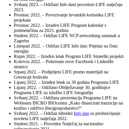
Svibanj 2023. – Održani Info dani povodom LIFE natječaja
2023.
Prosinac 2022. – Povezivanje hrvatskih korisnika LIFE
projekata
Prosinac 2022. – Izrađen LIFE Program kalendar s
podmetačima za 2023. godinu
Studeni 2022. – Održan LIFE NCP networking sastanak u
Zagrebu
Listopad 2022. – Održan LIFE Info dan: Prijelaz na čistu
energiju
Rujan 2022. – Izrađen letak Program LIFE Strateški projekti
Kolovoz 2022. – Pokrenute nove Facebook i LinkedIn
stranice
Srpanj 2022. – Podijeljeni LIFE promo materijali na
Greencajt festivalu
Lipanj 2022. – Izrađen letak za 30 godina Programa LIFE
Lipanj 2022. – Održano Obilježavanje 30. godišnjice
Programa LIFE uz izložbu LIFE fotografija
Svibanj 2022. – Održana prezentacija Programa LIFE na
Webinaru BICRO BIOcentra „Kako financirati tranziciju na
kružno i održivo (bio)gospodarstvo?“
Svibanj 2022. – Održan hibridni
Info dan
za predstavljanje
noviteta LIFE natječaja 2022.
Studeni 2021. – Proveden Natječaj za nacionalno
sufinanciranje 2021.