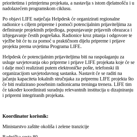
prioritetima i primjerima projekata, a nastavlja s istom djelatnošću i u
nadolazećem programskom ciklusu.
Po objavi LIFE natječaja Helpdesk će organizirati regionalne
radionice s ciljem pripreme i pomoći potencijalnim prijaviteljima za
definiranje projektnih prijedloga, popunjavanje prijavnih obrazaca i
izbjegavanje čestih pogrešaka. Radionice kroz pitanja i odgovore te
vježbe bit će tu za pomoć u praktičnom dijelu pripreme i prijave
projekta prema uvjetima Programa LIFE.
Helpdesk će potencijalnim prijaviteljima biti na raspolaganju za
usluge savjetovanja oko pripreme i prijave LIFE projekata koje će se
i dalje moći realizirati putem elektroničke pošte, telefonski ili
organizacijom savjetodavnog sastanka. Nastavit će se raditi na
jačanju kapaciteta lokalnih stručnjaka za pripremu LIFE projekta što
će biti realizirano posebnim radionicama treninga trenera. LIFE tim
će također koordinirati suradnju relevantnih institucija u dizajniranju
i pripremi integriranih projekata.
Koordinator korisnik:
Ministarstvo zaštite okoliša i zelene tranzicije
Radnička cesta 80