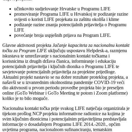
učinkovito sudjelovanje Hrvatske u Programu LIFE
promoviranje Programa LIFE u Hrvatskoj te podizanje razine
svijesti o koristi LIFE projekata za zaštitu okoliša i klime
podizanje razine znanja potencijalnih prijavitelja o Programu
LIFE
povećanje broja uspješnih prijava na Program LIFE.
Glavne aktivnosti projekta
Jačanje kapaciteta za nacionalnu kontakt
točku za Program LIFE
uključuju uspostavu Helpdesk-a, razmjenu
iskustava te umrežavanje s nacionalnim kontakt točkama i
korisnicima iz drugih država članica, informiranje i edukaciju
potencijalnih prijavitelja i ključnih dionika o Programu LIFE te
savjetovanje potencijalnih prijavitelja za projektne prijedloge.
Aktualni projekt nastavio se na dobre rezultate proteklog projekta, a
našavši se u izvanrednim okolnostima pandemije COVID-19 veći
dio aktivnosti u prvom periodu provedbe projekta bio je preseljen
online (GoTo Webinar i GoTo Meeting te potom i Zoom platforme)
koliko je to bilo moguće.
Nacionalna kontakt točka prije svakog LIFE natječaja organizirala je
tijekom prošlog NCP projekta informativne radionice na kojima je
svim ključnim dionicima i potencijalnim prijaviteljima predstavljala
informacije o dosadašnjem Programu LIFE 2014.-2020., općim
uvjetima programa, nacionalnom sufinanciranju, tematskim