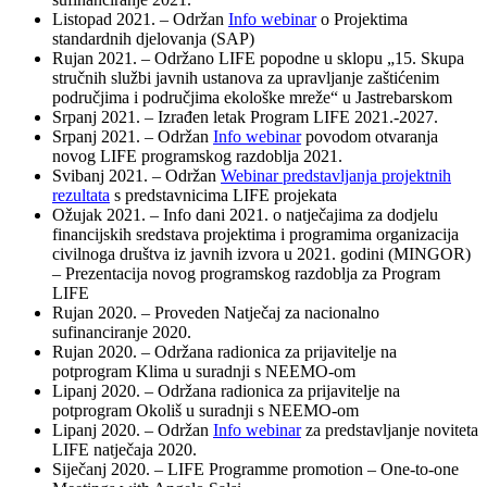
Listopad 2021. – Održan
Info webinar
o Projektima
standardnih djelovanja (SAP)
Rujan 2021. – Održano LIFE popodne u sklopu „15. Skupa
stručnih službi javnih ustanova za upravljanje zaštićenim
područjima i područjima ekološke mreže“ u Jastrebarskom
Srpanj 2021. – Izrađen letak Program LIFE 2021.-2027.
Srpanj 2021. – Održan
Info webinar
povodom otvaranja
novog LIFE programskog razdoblja 2021.
Svibanj 2021. – Održan
Webinar predstavljanja projektnih
rezultata
s predstavnicima LIFE projekata
Ožujak 2021. – Info dani 2021. o natječajima za dodjelu
financijskih sredstava projektima i programima organizacija
civilnoga društva iz javnih izvora u 2021. godini (MINGOR)
– Prezentacija novog programskog razdoblja za Program
LIFE
Rujan 2020. – Proveden Natječaj za nacionalno
sufinanciranje 2020.
Rujan 2020. – Održana radionica za prijavitelje na
potprogram Klima u suradnji s NEEMO-om
Lipanj 2020. – Održana radionica za prijavitelje na
potprogram Okoliš u suradnji s NEEMO-om
Lipanj 2020. – Održan
Info webinar
za predstavljanje noviteta
LIFE natječaja 2020.
Siječanj 2020. – LIFE Programme promotion – One-to-one