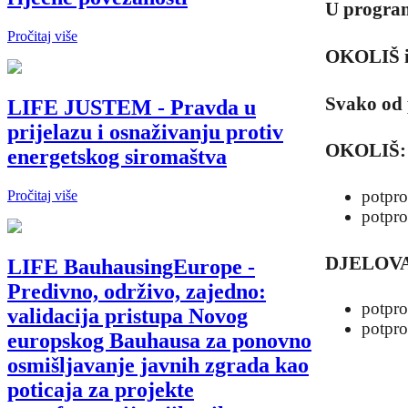
U program
Pročitaj više
OKOLIŠ 
Svako od 
LIFE JUSTEM - Pravda u
prijelazu i osnaživanju protiv
OKOLIŠ:
energetskog siromaštva
potp
Pročitaj više
potp
DJELOVA
LIFE BauhausingEurope -
Predivno, održivo, zajedno:
potp
validacija pristupa Novog
potpr
europskog Bauhausa za ponovno
osmišljavanje javnih zgrada kao
poticaja za projekte