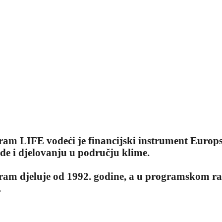
am LIFE vodeći je financijski instrument Europsk
de i djelovanju u području klime.
am djeluje od 1992. godine, a u programskom razd
.