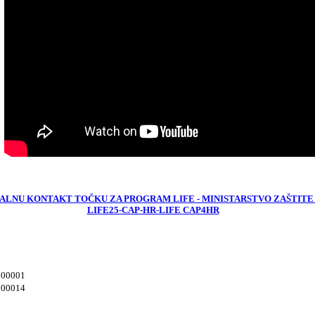
ALNU KONTAKT TOČKU ZA PROGRAM LIFE - MINISTARSTVO ZAŠTITE 
LIFE25-CAP-HR-LIFE CAP4HR
/000001
/000014