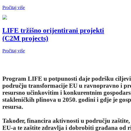
Pročitaj više
LIFE tržišno orijentirani projekti
(C2M projects)
Pročitaj više
Program LIFE u potpunosti daje podršku ciljev
području transformacije EU u ravnopravno i pr
resursno učinkovitim i konkurentnim gospodar
stakleničkih plinova u 2050. godini i gdje je gos
resursa.
Također, financira aktivnosti u području zaštite
EU-a te zaštite zdravlja i dobrobiti građana od r