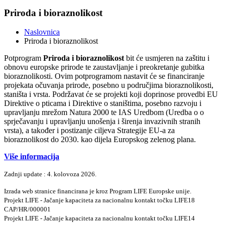
Priroda i bioraznolikost
Naslovnica
Priroda i bioraznolikost
Potprogram
Priroda i bioraznolikost
bit će usmjeren na zaštitu i
obnovu europske prirode te zaustavljanje i preokretanje gubitka
bioraznolikosti. Ovim potprogramom nastavit će se financiranje
projekata očuvanja prirode, posebno u područjima bioraznolikosti,
staništa i vrsta. Podržavat će se projekti koji doprinose provedbi EU
Direktive o pticama i Direktive o staništima, posebno razvoju i
upravljanju mrežom Natura 2000 te IAS Uredbom (Uredba o o
sprječavanju i upravljanju unošenja i širenja invazivnih stranih
vrsta), a također i postizanje ciljeva Strategije EU-a za
bioraznolikost do 2030. kao dijela Europskog zelenog plana.
Više informacija
Zadnji update : 4. kolovoza 2026.
Izrada web stranice financirana je kroz Program LIFE Europske unije.
Projekt LIFE - Jačanje kapaciteta za nacionalnu kontakt točku LIFE18
CAP/HR/000001
Projekt LIFE - Jačanje kapaciteta za nacionalnu kontakt točku LIFE14