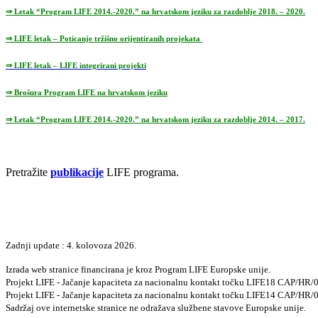
⇒ Letak “Program LIFE 2014.-2020.” na hrvatskom jeziku za razdoblje 2018. – 2020.
⇒ LIFE letak – Poticanje tržišno orijentiranih projekata
⇒ LIFE letak – LIFE integrirani projekti
⇒ Brošura Program LIFE na hrvatskom jeziku
⇒ Letak “Program LIFE 2014.-2020.” na hrvatskom jeziku za razdoblje 2014. – 2017.
Pretražite
publikacije
LIFE programa.
Zadnji update : 4. kolovoza 2026.
Izrada web stranice financirana je kroz Program LIFE Europske unije.
Projekt LIFE - Jačanje kapaciteta za nacionalnu kontakt točku LIFE18 CAP/HR
Projekt LIFE - Jačanje kapaciteta za nacionalnu kontakt točku LIFE14 CAP/HR
Sadržaj ove internetske stranice ne odražava službene stavove Europske unije.