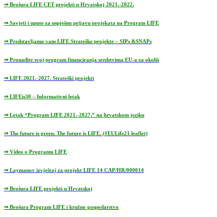
⇒ Brošura LIFE CET projekti u Hrvatskoj 2021.-2022.
⇒
Savjeti i upute za uspješnu prijavu projekata na Program LIFE
⇒ Predstavljamo vam LIFE Strateške projekte – SIPs &SNAPs
⇒ Pronađite svoj program financiranja sredstvima EU-a za okoliš
⇒ LIFE 2021.-2027. Strateški projekti
⇒ LIFEis30 – Informativni letak
⇒ Letak “Program LIFE 2021.-2027.” na hrvatskom jeziku
⇒ The future is green. The future is LIFE. (#EULife21 leaflet)
⇒ Video o Programu LIFE
⇒ Laymanov izvještaj za projekt LIFE 14 CAP/HR/000014
⇒ Brošura LIFE projekti u Hrvatskoj
⇒ Brošura Program LIFE i kružno gospodarstvo