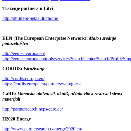
Traženje partnera u Litvi
http://db.lifeprojektai.lt/#home
EEN (The European Enterprise Network):
Malo i srednje
poduzetništvo
http://een.ec.europa.eu/
http://een.ec.europa.eu/tools/services/SearchCenter/Search/ProfileSi
CORDIS:
Istraživanje
http://cordis.europa.eu/
https://cordis.europa.eu/partners/web/guest
CaRE:
klimatske aktivnosti, okoliš, učinkovitost resursa i sirovi
materijali
http://partnersearch.ncps-care.eu/
H2020 Energy
http://www.partnersearch.c-energy2020.eu/