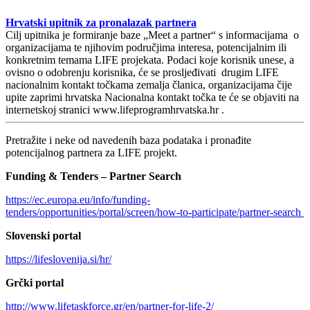
Hrvatski upitnik za pronalazak partnera
Cilj upitnika je formiranje baze „Meet a partner“ s informacijama o
organizacijama te njihovim područjima interesa, potencijalnim ili
konkretnim temama LIFE projekata. Podaci koje korisnik unese, a
ovisno o odobrenju korisnika, će se prosljeđivati drugim LIFE
nacionalnim kontakt točkama zemalja članica, organizacijama čije
upite zaprimi hrvatska Nacionalna kontakt točka te će se objaviti na
internetskoj stranici www.lifeprogramhrvatska.hr .
Pretražite i neke od navedenih baza podataka i pronađite
potencijalnog partnera za LIFE projekt.
Funding & Tenders – Partner Search
https://ec.europa.eu/info/funding-
tenders/opportunities/portal/screen/how-to-participate/partner-search
Slovenski portal
https://lifeslovenija.si/hr/
Grčki portal
http://www.lifetaskforce.gr/en/partner-for-life-2/