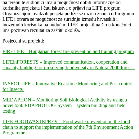
na terenu te sudionici imaju mogućnost dobiti informacije od
korisnika projekata i čuti iskustva o prijavi na LIFE program.
Organizacijom ovakvih posjeta podiže se razina znanja o Programu
LIFE i otvara se mogućnost za suradnju između hrvatskih i
inozemnih korisnika na budućim LIFE projektima što u konačnici
ima pozitivan rezultat za zaštitu okoliša.
Posjećeni su projekti:
FIRELIFE – Hungarian forest fire prevention and training program
LIFEinFORESTS – Improved communication, cooperation and
capacity building for preserving biodiversity in Natura 2000 forests
INSECTLIFE
– Innovative Real-time Monitoring and Pest control
for Insects
MEDAPHON – Monitoring Soil Biological Activity by using a
novel tool: EDAPHOLOG-System – system building and field
testing
LIFE FOODWASTEPREV – Food waste prevention in the food
chain to support the implementation of the 7th Environment Action
Programme