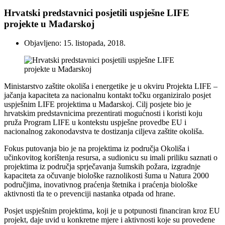
Hrvatski predstavnici posjetili uspješne LIFE
projekte u Mađarskoj
Objavljeno: 15. listopada, 2018.
Ministarstvo zaštite okoliša i energetike je u okviru Projekta LIFE –
jačanja kapaciteta za nacionalnu kontakt točku organiziralo posjet
uspješnim LIFE projektima u Mađarskoj. Cilj posjete bio je
hrvatskim predstavnicima prezentirati mogućnosti i koristi koju
pruža Program LIFE u kontekstu uspješne provedbe EU i
nacionalnog zakonodavstva te dostizanja ciljeva zaštite okoliša.
Fokus putovanja bio je na projektima iz područja Okoliša i
učinkovitog korištenja resursa, a sudionicu su imali priliku saznati o
projektima iz područja sprječavanja šumskih požara, izgradnje
kapaciteta za očuvanje biološke raznolikosti šuma u Natura 2000
područjima, inovativnog praćenja štetnika i praćenja biološke
aktivnosti tla te o prevenciji nastanka otpada od hrane.
Posjet uspješnim projektima, koji je u potpunosti financiran kroz EU
projekt, daje uvid u konkretne mjere i aktivnosti koje su provedene