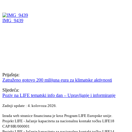
IMG_9439
Prijašnja:
Zatraženo gotovo 200 milijuna eura za klimatske aktivnosti
Sljedeća:
Poziv na LIFE tematski info dan – Upravljanje i informiranje
Zadnji update : 4. kolovoza 2026.
Izrada web stranice financirana je kroz Program LIFE Europske unije.
Projekt LIFE - Jačanje kapaciteta za nacionalnu kontakt točku LIFE18
CAP/HR/000001
Projekt LIFE - Jačanje kapaciteta za nacionalnu kontakt točku LIFE14