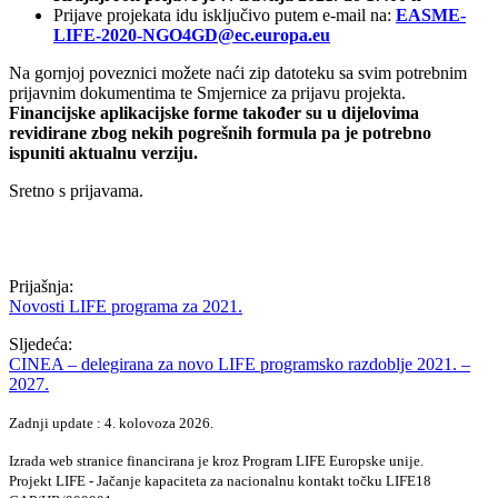
Prijave projekata idu isključivo putem e-mail na:
EASME-
LIFE-2020-NGO4GD@ec.europa.eu
Na gornjoj poveznici možete naći zip datoteku sa svim potrebnim
prijavnim dokumentima te Smjernice za prijavu projekta.
Financijske aplikacijske forme također su u dijelovima
revidirane zbog nekih pogrešnih formula pa je potrebno
ispuniti aktualnu verziju.
Sretno s prijavama.
Prijašnja:
Novosti LIFE programa za 2021.
Sljedeća:
CINEA – delegirana za novo LIFE programsko razdoblje 2021. –
2027.
Zadnji update : 4. kolovoza 2026.
Izrada web stranice financirana je kroz Program LIFE Europske unije.
Projekt LIFE - Jačanje kapaciteta za nacionalnu kontakt točku LIFE18