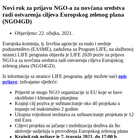
Novi rok za prijavu NGO-a za novčana sredstva
radi ostvarenja ciljeva Europskog zelenog plana
(NGO4GD)
Objavljeno: 22. ožujka, 2021.
Europska komisija, tj. Izvršna agencije za malo i srednje
poduzetništvo (EASME), zadužena za Program LIFE, na službenoj
stranici LIFE programa objavila je LIFE 2020 poziv za prijavu
NGO-a za novčana sredstva radi ostvarenja ciljeva Europskog
zelenog plana (NGO4GD).
Iz informacija sa stranice LIFE programa, gdje možete naći
opis
prijave
, izdvajamo sljedeće:
Prijaviti se mogu NGO organizacije iz EU koje se bave
okolišnim i klimatskim pitanjima
Krajnji cilj poziva je sufinanciranje oko 40 projekata u
trajanju od maksimalno 2 godine
Ukupna vrijednost sredstava za sufinanciranje projekata je 12
mil Eura
Ciljevi projekta su jačanje i mobilizacija društva da što
aktivnije sudjeluju u provođenju Europskog zelenog plana
Krajnji rok prijave je 7. travnja 2021. do 17:00 h