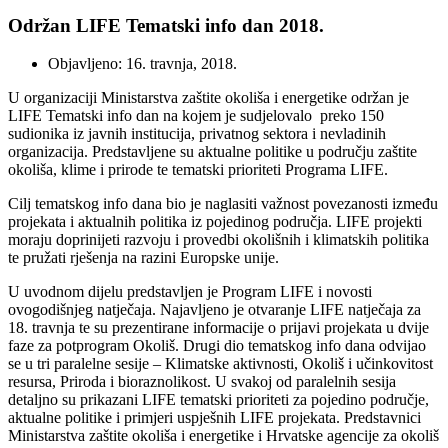
Održan LIFE Tematski info dan 2018.
Objavljeno: 16. travnja, 2018.
U organizaciji Ministarstva zaštite okoliša i energetike održan je
LIFE Tematski info dan na kojem je sudjelovalo preko 150
sudionika iz javnih institucija, privatnog sektora i nevladinih
organizacija. Predstavljene su aktualne politike u području zaštite
okoliša, klime i prirode te tematski prioriteti Programa LIFE.
Cilj tematskog info dana bio je naglasiti važnost povezanosti između
projekata i aktualnih politika iz pojedinog područja. LIFE projekti
moraju doprinijeti razvoju i provedbi okolišnih i klimatskih politika
te pružati rješenja na razini Europske unije.
U uvodnom dijelu predstavljen je Program LIFE i novosti
ovogodišnjeg natječaja. Najavljeno je otvaranje LIFE natječaja za
18. travnja te su prezentirane informacije o prijavi projekata u dvije
faze za potprogram Okoliš. Drugi dio tematskog info dana odvijao
se u tri paralelne sesije – Klimatske aktivnosti, Okoliš i učinkovitost
resursa, Priroda i bioraznolikost. U svakoj od paralelnih sesija
detaljno su prikazani LIFE tematski prioriteti za pojedino područje,
aktualne politike i primjeri uspješnih LIFE projekata. Predstavnici
Ministarstva zaštite okoliša i energetike i Hrvatske agencije za okoliš