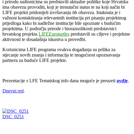
i prirodu sudionicima su predstavili aktualne politike koje Hrvatska
ima obavezu provoditi, koji je trenutačni status te na koji način bi
LIFE projekti pridonijeli izvršavanju tih obaveza. Istaknuta je i
važnost kontaktiranja relevantnih institucija pri pisanju projektnog
prijedloga kako bi nadležne institucije bile upoznate s budućim
projektima. U području prirode i bioraznolikosti predstavnici
hrvatskog projekta
LIFEEuroturtles
predstavili su ciljeve i projektne
aktivnosti te dosadašnja iskustva u provedbi.
Korisnicima LIFE programa ovakva događanja su prilika za
stjecanje novih znanja i informacija te mogućnost upoznavanja
partnera za buduće LIFE projekte.
Prezentacije s LFE Tematskog info dana moguće je preuzeti
ovdje
.
Dnevni red
.
DSC_0251