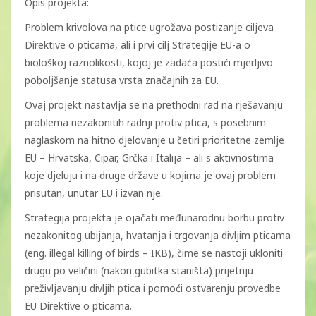
Opis projekta:
Problem krivolova na ptice ugrožava postizanje ciljeva
Direktive o pticama, ali i prvi cilj Strategije EU-a o
biološkoj raznolikosti, kojoj je zadaća postići mjerljivo
poboljšanje statusa vrsta značajnih za EU.
Ovaj projekt nastavlja se na prethodni rad na rješavanju
problema nezakonitih radnji protiv ptica, s posebnim
naglaskom na hitno djelovanje u četiri prioritetne zemlje
EU – Hrvatska, Cipar, Grčka i Italija – ali s aktivnostima
koje djeluju i na druge države u kojima je ovaj problem
prisutan, unutar EU i izvan nje.
Strategija projekta je ojačati međunarodnu borbu protiv
nezakonitog ubijanja, hvatanja i trgovanja divljim pticama
(eng. illegal killing of birds – IKB), čime se nastoji ukloniti
drugu po veličini (nakon gubitka staništa) prijetnju
preživljavanju divljih ptica i pomoći ostvarenju provedbe
EU Direktive o pticama.