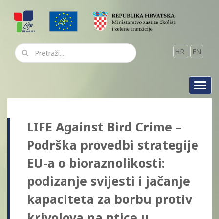
HR
EN
Toggl
navig
LIFE Against Bird Crime –
Podrška provedbi strategije
EU-a o bioraznolikosti:
podizanje svijesti i jačanje
kapaciteta za borbu protiv
krivolova na ptice u