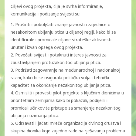
Ciljevi ovog projekta, čija je svrha informiranje,
komunikacija i podizanje svijesti su:
1. Proširiti i poboljšati znanje javnosti i zajednice o
nezakonitom ubijanju ptica u ciljanoj regiji, kako bi se
identificirale i promicale ciljane strateške aktivnosti
unutar i izvan opsega ovog projekta.
2. Povećati svijest i potaknuti interes javnosti za
zaustavljanjem protuzakonitog ubijanja ptica.
3. Podržati zagovaranje na međunarodnoj i nacionalnoj
razini, kako bi se osigurala politička volja i tehnički
kapacitet za okončanje nezakonitog ubijanja ptica.
4. Osmisliti i provesti pilot projekte s ključnim dionicima u
prioritetnim zemljama kako bi pokazali, podijelili i
promicali učinkovite pristupe za smanjenje nezakonitog
ubijanja i uzimanja ptica.
5. Održavati i jačati mreže organizacija civilnog društva i
skupina dionika koje zajedno rade na rješavanju problema