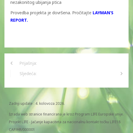
nezakonitog ubijanja ptica
Provedba projekta je dovršena. Pročitajte
LAYMAN’S
REPORT.
Prijašnja:
Sljedeća:
Zadnji update : 4. kolovoza 2026.
Izrada web stranice financirana je kroz Program LIFE Europske unije.
Projekt LIFE - Jačanje kapaciteta za nacionalnu kontakt točku LIFE18
CAP/HR/000001