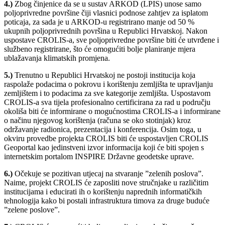
4.)
Zbog činjenice da se u sustav ARKOD (LPIS) unose samo
poljoprivredne površine čiji vlasnici podnose zahtjev za isplatom
poticaja, za sada je u ARKOD-u registrirano manje od 50 %
ukupnih poljoprivrednih površina u Republici Hrvatskoj. Nakon
uspostave CROLIS-a, sve poljoprivredne površine biti će utvrđene i
službeno registrirane, što će omogućiti bolje planiranje mjera
ublažavanja klimatskih promjena.
5.)
Trenutno u Republici Hrvatskoj ne postoji institucija koja
raspolaže podacima o pokrovu i korištenju zemljišta te upravljanju
zemljištem i to podacima za sve kategorije zemljišta. Uspostavom
CROLIS-a sva tijela profesionalno certificirana za rad u području
okoliša biti će informirane o mogućnostima CROLIS-a i informirane
o načinu njegovog korištenja (računa se oko stotinjak) kroz
održavanje radionica, prezentacija i konferencija. Osim toga, u
okviru provedbe projekta CROLIS biti će uspostavljen CROLIS
Geoportal kao jedinstveni izvor informacija koji će biti spojen s
internetskim portalom INSPIRE Državne geodetske uprave.
6.)
Očekuje se pozitivan utjecaj na stvaranje ”zelenih poslova”.
Naime, projekt CROLIS će zaposliti nove stručnjake u različitim
institucijama i educirati ih o korištenju naprednih informatičkih
tehnologija kako bi postali infrastruktura timova za druge buduće
”zelene poslove”.