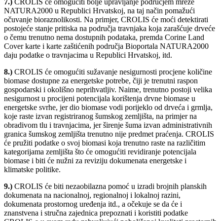
7.)
CROLIS će omogućiti bolje upravljanje područjem mreže
NATURA2000 u Republici Hrvatskoj, na taj način pomažući
očuvanje bioraznolikosti. Na primjer, CROLIS će moći detektirati
postojeće stanje pritiska na područja travnjaka koja zarašćuje drveće
o čemu trenutno nema dostupnih podataka, premda Corine Land
Cover karte i karte zaštićenih područja Bioportala NATURA2000
daju podatke o travnjacima u Republici Hrvatskoj, itd.
8.)
CROLIS će omogućiti sužavanje nesigurnosti procjene količine
biomase dostupne za energetske potrebe, čiji je trenutni raspon
gospodarski i okolišno neprihvatljiv. Naime, trenutno postoji velika
nesigurnost u procijeni potencijala korištenja drvne biomase u
energetske svrhe, jer dio biomase vodi porijeklo od drveća i grmlja,
koje raste izvan registriranog šumskog zemljišta, na primjer na
obradivom tlu i travnjacima, jer širenje šuma izvan administrativnih
granica šumskog zemljišta trenutno nije predmet praćenja. CROLIS
će pružiti podatke o svoj biomasi koja trenutno raste na različitim
kategorijama zemljišta što će omogućiti revidiranje potencijala
biomase i biti će nužni za reviziju dokumenata energetske i
klimatske politike.
9.)
CROLIS će biti nezaobilazna pomoć u izradi brojnih planskih
dokumenata na nacionalnoj, regionalnoj i lokalnoj razini,
dokumenata prostornog uređenja itd., a očekuje se da će i
znanstvena i stručna zajednica prepoznati i koristiti podatke