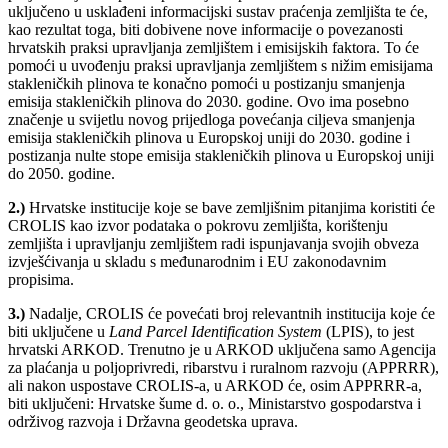
uključeno u usklađeni informacijski sustav praćenja zemljišta te će,
kao rezultat toga, biti dobivene nove informacije o povezanosti
hrvatskih praksi upravljanja zemljištem i emisijskih faktora. To će
pomoći u uvođenju praksi upravljanja zemljištem s nižim emisijama
stakleničkih plinova te konačno pomoći u postizanju smanjenja
emisija stakleničkih plinova do 2030. godine. Ovo ima posebno
značenje u svijetlu novog prijedloga povećanja ciljeva smanjenja
emisija stakleničkih plinova u Europskoj uniji do 2030. godine i
postizanja nulte stope emisija stakleničkih plinova u Europskoj uniji
do 2050. godine.
2.)
Hrvatske institucije koje se bave zemljišnim pitanjima koristiti će
CROLIS kao izvor podataka o pokrovu zemljišta, korištenju
zemljišta i upravljanju zemljištem radi ispunjavanja svojih obveza
izvješćivanja u skladu s međunarodnim i EU zakonodavnim
propisima.
3.)
Nadalje, CROLIS će povećati broj relevantnih institucija koje će
biti uključene u
Land Parcel Identification System
(LPIS), to jest
hrvatski ARKOD. Trenutno je u ARKOD uključena samo Agencija
za plaćanja u poljoprivredi, ribarstvu i ruralnom razvoju (APPRRR),
ali nakon uspostave CROLIS-a, u ARKOD će, osim APPRRR-a,
biti uključeni: Hrvatske šume d. o. o., Ministarstvo gospodarstva i
održivog razvoja i Državna geodetska uprava.