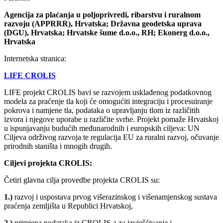
Agencija za plaćanja u poljoprivredi, ribarstvu i ruralnom
razvoju (APPRRR), Hrvatska; Državna geodetska uprava
(DGU), Hrvatska; Hrvatske šume d.o.o., RH; Ekonerg d.o.o.,
Hrvatska
Internetska stranica:
LIFE CROLIS
LIFE projekt CROLIS bavi se razvojem usklađenog podatkovnog
modela za praćenje tla koji će omogućiti integraciju i procesuiranje
pokrova i namjene tla, podataka o upravljanju tlom iz različitih
izvora i njegove uporabe u različite svrhe. Projekt pomaže Hrvatskoj
u ispunjavanju budućih međunarodnih i europskih ciljeva: UN
Ciljeva održivog razvoja te regulacija EU za ruralni razvoj, očuvanje
prirodnih staništa i mnogih drugih.
Ciljevi projekta CROLIS:
Četiri glavna cilja provedbe projekta CROLIS su:
1.)
razvoj i uspostava prvog višerazinskog i višenamjenskog sustava
praćenja zemljišta u Republici Hrvatskoj,
2.)
primjena podataka iz CROLIS-a za izvješćivanje i