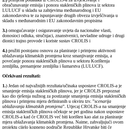
obračunavanje emisija i ponora stakleničkih plinova iz sektora
LULUCF u skladu sa zahtjevima međunarodnog i EU
zakonodavstva te za ispunjavanje drugih obveza izvješćivanja u
skladu s međunarodnim i EU zakonodavnim propisima
3.)
omogućavanje i osiguravanje uvjeta da nacionalne vlasti,
donosioci odluka, stručnjaci, znanstvenici, nevladine udruge i drugi
dionici trajno provode i koriste sustav CROLIS i
4.)
pružiti postojanu osnovu za planiranje i primjenu aktivnosti
ublažavanja klimatskih promjena kroz smanjivanje emisija, a
povećanje ponora stakleničkih plinova u sektoru Korištenja
zemljišta, prenamjene zemljišta i šumarstva (LULUCF).
Očekivani rezultati:
1.
) Jedan od najvažnijih rezultata/učinaka uspostave CROLIS-a je
smanjenje emisija stakleničkih plinova, jer je CROLIS prepoznat
kao dio rješenja nužnog za postizanje smanjenja emisija stakleničkih
plinova i primjenu mjera definiranih u okviru tzv. ”
scenarija
ublažavanja klimatskih promjena
”. Utjecaj CROLIS-a na smanjenje
emisija stakleničkih plinova očekuje se pet godina nakon uspostave
CROLIS-a kad će CROLIS već biti korišten kao alat za planiranje
mjera ublažavanja klimatskih promjena. Naime, zahvaljujući ovom
projektu cijelo kopneno područje Republike Hrvatske biti će