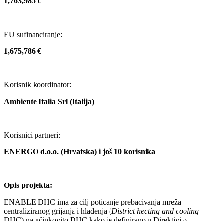
1,763,985 €
EU sufinanciranje:
1,675,786 €
Korisnik koordinator:
Ambiente Italia Srl (Italija)
Korisnici partneri:
ENERGO d.o.o. (Hrvatska) i još 10 korisnika
Opis projekta:
ENABLE DHC ima za cilj poticanje prebacivanja mreža
centraliziranog grijanja i hlađenja (
District heating and cooling
–
DHC) na učinkovito DHC kako je definirano u Direktivi o