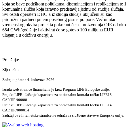
koja se bave podrškom politikama, diseminacijom i replikacijom te 1
komunalna služba koja izravno predstavlja jednu od studija slučaja.
Svi ostali operateri DHC-a iz studija slučaja uključeni su kao
pridruženi partneri putem posebnog pisma potpore. Već unutar
vremenskog okvira projekta pokrenut će se proizvodnja OIE od oko
654 GWh/godišnje i aktivirat će se gotovo 100 milijuna EUR
ulaganja u održivu energiju.
Prijašnja:
Sljedeća:
Zadnji update : 4. kolovoza 2026.
Izrada web stranice financirana je kroz Program LIFE Europske unije.
Projekt LIFE - Jačanje kapaciteta za nacionalnu kontakt točku LIFE18
CAP/HR/000001
Projekt LIFE - Jačanje kapaciteta za nacionalnu kontakt točku LIFE14
CAP/HR/000014
Sadržaj ove internetske stranice ne odražava službene stavove Europske unije.