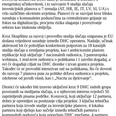
energetskoj učinkovitosti, i to razvojem 9 studija slučaja
investicijskih planova u 7 zemalja (AT, HR, IE, IT, LV, SI, UA) s
vrlo različitim okvirnim uvjetima. Planovi će se razvijati kroz blisku
suradnju s komunalnim poduzećima za centralizirano grijanje uz
fokus na digitalizaciju, procjenu rizika ulaganja i povezivanje
sektora kao istaknuta obilježja.
Kroz Skupštinu za razvoj i provedbu studija slučaja osigurana je EU
dodana vrijednost suradnje između DHC operatera. Nadalje, učinak
aktivnosti bit će poboljšan konkretnom potporom za 18 kasnijih
studija slučaja u zemljama projekta, kao i ambicioznim planom
replikacije koji uključuje 7 nacionalnih radionica, 3 paneuropska
webinara, 1
mid-term
radionicu o politikama i 1 završni događaj, a
svi će događaji ciljati na DHC dionike i izvan granica projekta.
Također će se provoditi intenzivan rad na politikama, što će dovesti
do razvoja 7 planova puta za politike država sudionica u projektu,
odobrene od javnih vlasti, kao i „Nacrta za djelovanje”.
Dionici će također biti izravno uključeni kroz 9 DHC radnih grupa
povezanih sa studijama slučaja, a o njihovom interesu svjedoči 50
zaprimljenih pisama podrške. Konzorcij, koji uključuje 12 partnera,
dobro je opremljen za postizanje cilja projekta: 3 ključna tehnička
partnera koja izvode studije za investicijske planove, 4 lokalna
partnera koji djeluju kao sučelje između tehničkih partnera i
komunalnih poduzeća koja upravljaju DHC mrežama, 4 partnera