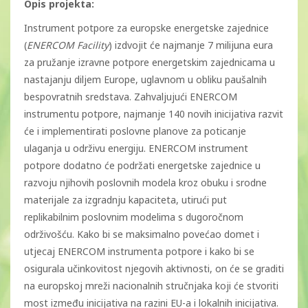
Opis projekta:
Instrument potpore za europske energetske zajednice
(
ENERCOM Facility
) izdvojit će najmanje 7 milijuna eura
za pružanje izravne potpore energetskim zajednicama u
nastajanju diljem Europe, uglavnom u obliku paušalnih
bespovratnih sredstava. Zahvaljujući ENERCOM
instrumentu potpore, najmanje 140 novih inicijativa razvit
će i implementirati poslovne planove za poticanje
ulaganja u održivu energiju. ENERCOM instrument
potpore dodatno će podržati energetske zajednice u
razvoju njihovih poslovnih modela kroz obuku i srodne
materijale za izgradnju kapaciteta, utirući put
replikabilnim poslovnim modelima s dugoročnom
održivošću. Kako bi se maksimalno povećao domet i
utjecaj ENERCOM instrumenta potpore i kako bi se
osigurala učinkovitost njegovih aktivnosti, on će se graditi
na europskoj mreži nacionalnih stručnjaka koji će stvoriti
most između inicijativa na razini EU-a i lokalnih inicijativa.