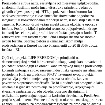
Proizvedena sirova nafta, sastavljena od mješavine ugljikovodika,
analognih fosilnim, može imati višestruku primjenu. Jedan od
glavnih ciljeva postrojenja HTL je pokazati tehnoekonomsku
održivost proizvodnje takve sintetičke sirove nafte pogodne za
integraciju u konvencionalnu rafineriju nafte, u industriji asfalta ili
cementa. Konačno, drugi važan aspekt zaštite okoliša je oporaba
fosfora. Fosfor je ključni prirodni resurs za poljoprivredu i druge
industrijske sektore, ali prirodni izvori fosfata postaju oskudni. To
zauzvrat rezultira rastom cijena i čini Europu snažno ovisnom o
uvozu fosfata. Sadržaj fosfora u kanalizacijskom mulju
proizvedenom u Europi mogao bi zamijeniti do 20 ili 30% uvoza
fosfata u EU.
Opći cilj projekta LIFE FREEDOM je primijeniti na
demonstracijskoj razini hidrotermalno ukapljivanje kao inovativnu i
pouzdanu tehnologiju za obradu kanalizacijskog mulja i proizvodnja
korisnih materijala široko raširene industrijske uporabe instaliranjem
postrojenja HTL na gradskom PPOV. Izvornost ovog projekta
predstavlja pozicioniranje ovog sustava za obradu, izravno
povezano s opremom pročistača. To bi u budućnosti omogućilo lako
umetanje u gradska postrojenja za pročišćavanje, izbjegavajući
stvaranje centara za obradu otpada, posebno dizajniranih i
realiziranih, pretvarajući otpad na korisnim sirovinama. Predloženi
projekt spada u temu Vodene industrije u okviru tematskog prioriteta
za vodu. U potrebi za pronalaženjem rješenja za problem odlaganja