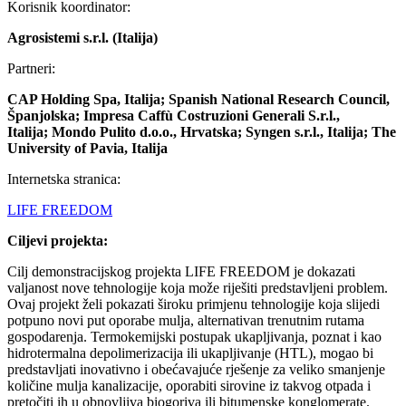
Korisnik koordinator:
Agrosistemi s.r.l. (Italija)
Partneri:
CAP Holding Spa, Italija;
Spanish National Research Council,
Španjolska;
Impresa Caffù Costruzioni Generali S.r.l.,
Italija;
Mondo Pulito d.o.o., Hrvatska;
Syngen s.r.l., Italija;
The
University of Pavia, Italija
Internetska stranica:
LIFE FREEDOM
Ciljevi projekta:
Cilj demonstracijskog projekta LIFE FREEDOM je dokazati
valjanost nove tehnologije koja može riješiti predstavljeni problem.
Ovaj projekt želi pokazati široku primjenu tehnologije koja slijedi
potpuno novi put oporabe mulja, alternativan trenutnim rutama
gospodarenja. Termokemijski postupak ukapljivanja, poznat i kao
hidrotermalna depolimerizacija ili ukapljivanje (HTL), mogao bi
predstavljati inovativno i obećavajuće rješenje za veliko smanjenje
količine mulja kanalizacije, oporabiti sirovine iz takvog otpada i
pretočiti ih u obnovljiva biogoriva ili bitumenske konglomerate.