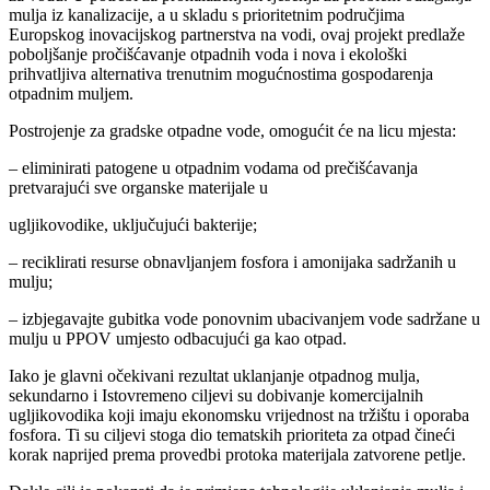
mulja iz kanalizacije, a u skladu s prioritetnim područjima
Europskog inovacijskog partnerstva na vodi, ovaj projekt predlaže
poboljšanje pročišćavanje otpadnih voda i nova i ekološki
prihvatljiva alternativa trenutnim mogućnostima gospodarenja
otpadnim muljem.
Postrojenje za gradske otpadne vode, omogućit će na licu mjesta:
– eliminirati patogene u otpadnim vodama od prečišćavanja
pretvarajući sve organske materijale u
ugljikovodike, uključujući bakterije;
– reciklirati resurse obnavljanjem fosfora i amonijaka sadržanih u
mulju;
– izbjegavajte gubitka vode ponovnim ubacivanjem vode sadržane u
mulju u PPOV umjesto odbacujući ga kao otpad.
Iako je glavni očekivani rezultat uklanjanje otpadnog mulja,
sekundarno i Istovremeno ciljevi su dobivanje komercijalnih
ugljikovodika koji imaju ekonomsku vrijednost na tržištu i oporaba
fosfora. Ti su ciljevi stoga dio tematskih prioriteta za otpad čineći
korak naprijed prema provedbi protoka materijala zatvorene petlje.