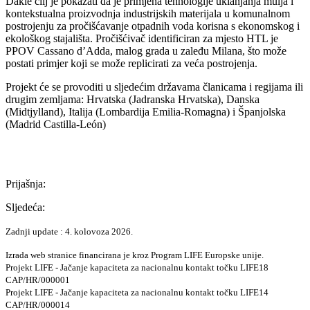
Dakle cilj je pokazati da je primjena tehnologije uklanjanja mulja i
kontekstualna proizvodnja industrijskih materijala u komunalnom
postrojenju za pročišćavanje otpadnih voda korisna s ekonomskog i
ekološkog stajališta. Pročišćivač identificiran za mjesto HTL je
PPOV Cassano d’Adda, malog grada u zaleđu Milana, što može
postati primjer koji se može replicirati za veća postrojenja.
Projekt će se provoditi u sljedećim državama članicama i regijama ili
drugim zemljama: Hrvatska (Jadranska Hrvatska), Danska
(Midtjylland), Italija (Lombardija Emilia-Romagna) i Španjolska
(Madrid Castilla-León)
Prijašnja:
Sljedeća:
Zadnji update : 4. kolovoza 2026.
Izrada web stranice financirana je kroz Program LIFE Europske unije.
Projekt LIFE - Jačanje kapaciteta za nacionalnu kontakt točku LIFE18
CAP/HR/000001
Projekt LIFE - Jačanje kapaciteta za nacionalnu kontakt točku LIFE14
CAP/HR/000014