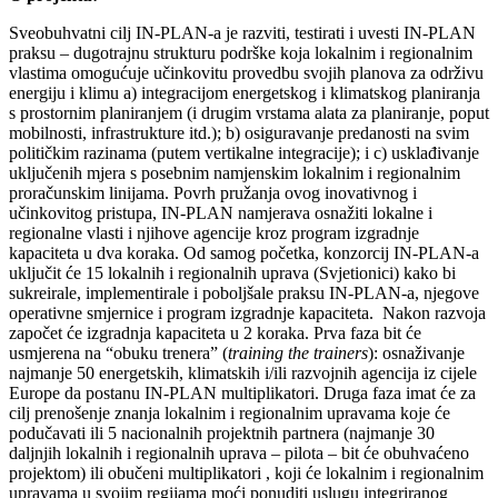
Sveobuhvatni cilj IN-PLAN-a je razviti, testirati i uvesti IN-PLAN
praksu – dugotrajnu strukturu podrške koja lokalnim i regionalnim
vlastima omogućuje učinkovitu provedbu svojih planova za održivu
energiju i klimu a) integracijom energetskog i klimatskog planiranja
s prostornim planiranjem (i drugim vrstama alata za planiranje, poput
mobilnosti, infrastrukture itd.); b) osiguravanje predanosti na svim
političkim razinama (putem vertikalne integracije); i c) usklađivanje
uključenih mjera s posebnim namjenskim lokalnim i regionalnim
proračunskim linijama. Povrh pružanja ovog inovativnog i
učinkovitog pristupa, IN-PLAN namjerava osnažiti lokalne i
regionalne vlasti i njihove agencije kroz program izgradnje
kapaciteta u dva koraka. Od samog početka, konzorcij IN-PLAN-a
uključit će 15 lokalnih i regionalnih uprava (Svjetionici) kako bi
sukreirale, implementirale i poboljšale praksu IN-PLAN-a, njegove
operativne smjernice i program izgradnje kapaciteta. Nakon razvoja
započet će izgradnja kapaciteta u 2 koraka. Prva faza bit će
usmjerena na “obuku trenera” (
training the trainers
): osnaživanje
najmanje 50 energetskih, klimatskih i/ili razvojnih agencija iz cijele
Europe da postanu IN-PLAN multiplikatori. Druga faza imat će za
cilj prenošenje znanja lokalnim i regionalnim upravama koje će
podučavati ili 5 nacionalnih projektnih partnera (najmanje 30
daljnjih lokalnih i regionalnih uprava – pilota – bit će obuhvaćeno
projektom) ili obučeni multiplikatori , koji će lokalnim i regionalnim
upravama u svojim regijama moći ponuditi uslugu integriranog