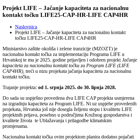
Projekt LIFE – Jačanje kapaciteta za nacionalnu
kontakt točku LIFE25-CAP-HR-LIFE CAP4HR
Naslovnica
Projekt LIFE – Jačanje kapaciteta za nacionalnu kontakt
točku LIFE25-CAP-HR-LIFE CAP4HR
Ministarstvo zaštite okoliša i zelene tranzicije (MZOZT) je
nacionalna kontakt točka za implementaciju Programa LIFE u
Hrvatskoj te mu je 2025. godine prijavljen i odobren projekt
Jačanje
kapaciteta za nacionalnu kontakt točku za Program LIFE (LIFE
CAP4HR
),
treći u nizu projekata jačanja kapaciteta za nacionalnu
kontakt točku.
Trajanje projekta:
od 1. srpnja 2025. do 30. lipnja 2028.
Do sada su uspješno provedena dva LIFE CAP projekta usmjerena
na izgradnju kapaciteta za Program LIFE. Ni uz uspjehe provedenih
projekata, Hrvatska još nije dosegla željenu stopu i kvalitetu LIFE
projektnih prijava, posebno u područjima Kružnog gospodarstva i
kvalitete života te Ublažavanja i prilagodbe klimatskim
promjenama.
Nacionalna kontakt točka ovim projektom planira dodatno pojačati