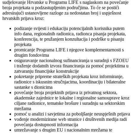
sudjelovanje Hrvatske u Programu LIFE s naglaskom na povećanje
broja projekata u podzastupljenim područjima. To će se postići
adresirajući ustanovljene razloge za nedostatan broj i uspješnost
hrvatskih prijava kroz:
podizanje svijesti i edukaciju potencijalnih korisnika putem
info dana, regionalnih radionica, radionca pisanja projekata,
konferencija, te pružanjem konzultacija i podrške u pisanju
projekata
promicanje Programa LIFE i njegove komplementarnosti s
drugim fondovima
osiguravanje nacionalnog sufinanciranja u suradnji s FZOEU
i traženje dodatnih izvora financiranja za pomoć projektima u
zatvaranju financijske konstrukcije
pokretanje pripreme strateških projekata kroz informiranje,
radionice s iskusnim stručnjacima, koordinaciju i bilateralne
sastanke s dionicima
povećanje broja projektnih prijava iz privatnog sektora,
akademske zajednice te lokalne i regionalne samouprave kroz
ciljane radionice, tematske brošure i suradnju sa sektorskim
mrežama
pomoć u analizi i savjetima za poboljšanje neuspješnih prijava
vođenje modernizirane web stranice i društvenih medija radi
povećanja dostupnosti informacija
umrežavanje s drugim EU i nacionalnim mrežama te