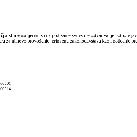
učju klime
usmjereni su na podizanje svijesti te ostvarivanje potpore j
 mjera za njihovo provođenje, primjenu zakonodavstava kao i poticanje pr
/000001
/000014