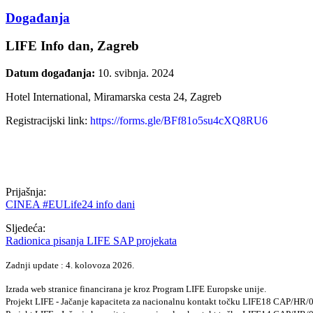
Događanja
LIFE Info dan, Zagreb
Datum događanja:
10. svibnja. 2024
Hotel International, Miramarska cesta 24, Zagreb
Registracijski link:
https://forms.gle/BFf81o5su4cXQ8RU6
Prijašnja:
CINEA #EULife24 info dani
Sljedeća:
Radionica pisanja LIFE SAP projekata
Zadnji update : 4. kolovoza 2026.
Izrada web stranice financirana je kroz Program LIFE Europske unije.
Projekt LIFE - Jačanje kapaciteta za nacionalnu kontakt točku LIFE18 CAP/HR