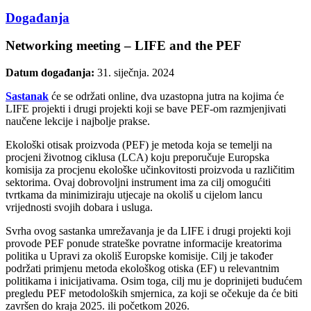
Događanja
Networking meeting – LIFE and the PEF
Datum događanja:
31. siječnja. 2024
Sastanak
će se održati online, dva uzastopna jutra na kojima će
LIFE projekti i drugi projekti koji se bave PEF-om razmjenjivati ​​
naučene lekcije i najbolje prakse.
Ekološki otisak proizvoda (PEF) je metoda koja se temelji na
procjeni životnog ciklusa (LCA) koju preporučuje Europska
komisija za procjenu ekološke učinkovitosti proizvoda u različitim
sektorima. Ovaj dobrovoljni instrument ima za cilj omogućiti
tvrtkama da minimiziraju utjecaje na okoliš u cijelom lancu
vrijednosti svojih dobara i usluga.
Svrha ovog sastanka umrežavanja je da LIFE i drugi projekti koji
provode PEF ponude strateške povratne informacije kreatorima
politika u Upravi za okoliš Europske komisije. Cilj je također
podržati primjenu metoda ekološkog otiska (EF) u relevantnim
politikama i inicijativama. Osim toga, cilj mu je doprinijeti budućem
pregledu PEF metodoloških smjernica, za koji se očekuje da će biti
završen do kraja 2025. ili početkom 2026.