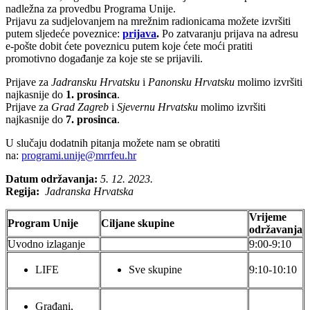
nadležna za provedbu Programa Unije.
Prijavu za sudjelovanjem na mrežnim radionicama možete izvršiti
putem sljedeće poveznice:
prijava
.
Po zatvaranju prijava na adresu
e-pošte dobit ćete poveznicu putem koje ćete moći pratiti
promotivno događanje za koje ste se prijavili.
Prijave za
Jadransku Hrvatsku
i
Panonsku Hrvatsku
molimo izvršiti
najkasnije do
1. prosinca
.
Prijave za
Grad Zagreb
i
Sjevernu Hrvatsku
molimo izvršiti
najkasnije do
7. prosinca
.
U slučaju dodatnih pitanja možete nam se obratiti
na:
programi.unije@mrrfeu.hr
Datum održavanja:
5. 12. 2023.
Regija:
Jadranska Hrvatska
Vrijeme
Program Unije
Ciljane skupine
održavanja
Uvodno izlaganje
9:00-9:10
LIFE
Sve skupine
9:10-10:10
Građani,