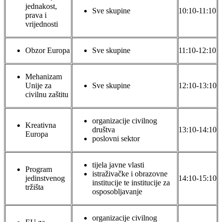
jednakost,
Sve skupine
10:10-11:10
prava i
vrijednosti
Obzor Europa
Sve skupine
11:10-12:10
Mehanizam
Unije za
Sve skupine
12:10-13:10
civilnu zaštitu
organizacije civilnog
Kreativna
društva
13:10-14:10
Europa
poslovni sektor
tijela javne vlasti
Program
istraživačke i obrazovne
jedinstvenog
14:10-15:10
institucije te institucije za
tržišta
osposobljavanje
organizacije civilnog