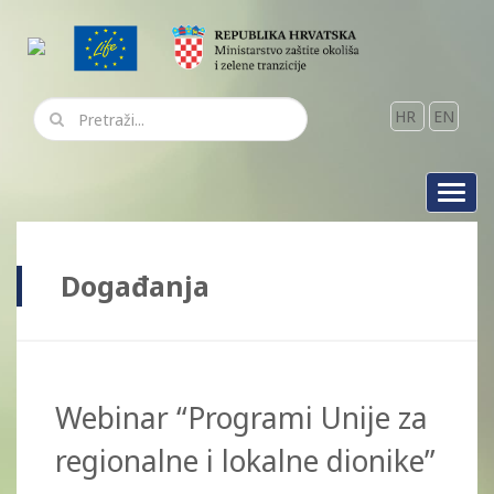
HR
EN
Toggl
navig
Događanja
Webinar “Programi Unije za
regionalne i lokalne dionike”