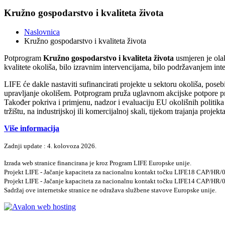
Kružno gospodarstvo i kvaliteta života
Naslovnica
Kružno gospodarstvo i kvaliteta života
Potprogram
Kružno gospodarstvo i kvaliteta života
usmjeren je olak
kvalitete okoliša, bilo izravnim intervencijama, bilo podržavanjem inte
LIFE će dakle nastaviti sufinancirati projekte u sektoru okoliša, pose
upravljanje okolišem. Potprogram pruža uglavnom akcijske potpore proj
Također pokriva i primjenu, nadzor i evaluaciju EU okolišnih politika 
tržištu, na industrijskoj ili komercijalnoj skali, tijekom trajanja projekta
Više informacija
Zadnji update : 4. kolovoza 2026.
Izrada web stranice financirana je kroz Program LIFE Europske unije.
Projekt LIFE - Jačanje kapaciteta za nacionalnu kontakt točku LIFE18 CAP/HR
Projekt LIFE - Jačanje kapaciteta za nacionalnu kontakt točku LIFE14 CAP/HR
Sadržaj ove internetske stranice ne odražava službene stavove Europske unije.