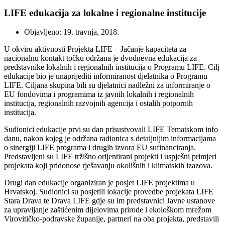
LIFE edukacija za lokalne i regionalne institucije
Objavljeno: 19. travnja, 2018.
U okviru aktivnosti Projekta LIFE – Jačanje kapaciteta za
nacionalnu kontakt točku održana je dvodnevna edukacija za
predstavnike lokalnih i regionalnih institucija o Programu LIFE. Cilj
edukacije bio je unaprijediti informiranost djelatnika o Programu
LIFE. Ciljana skupina bili su djelatnici nadležni za informiranje o
EU fondovima i programima iz javnih lokalnih i regionalnih
institucija, regionalnih razvojnih agencija i ostalih potpornih
institucija.
Sudionici edukacije prvi su dan prisustvovali LIFE Tematskom info
danu, nakon kojeg je održana radionica s detaljnijim informacijama
o sinergiji LIFE programa i drugih izvora EU sufinanciranja.
Predstavljeni su LIFE tržišno orijentirani projekti i uspješni primjeri
projekata koji pridonose rješavanju okolišnih i klimatskih izazova.
Drugi dan edukacije organiziran je posjet LIFE projektima u
Hrvatskoj. Sudionici su posjetili lokacije provedbe projekata LIFE
Stara Drava te Drava LIFE gdje su im predstavnici Javne ustanove
za upravljanje zaštićenim dijelovima prirode i ekološkom mrežom
Virovitičko-podravske županije, partneri na oba projekta, predstavili