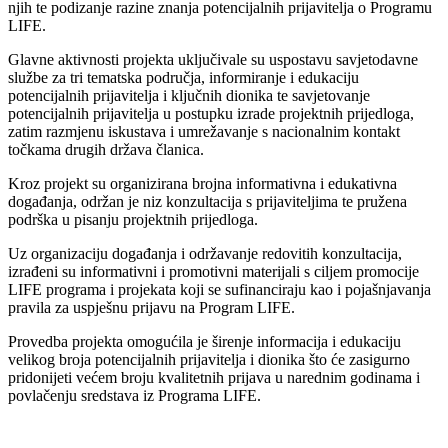
njih te podizanje razine znanja potencijalnih prijavitelja o Programu
LIFE.
Glavne aktivnosti projekta uključivale su uspostavu savjetodavne
službe za tri tematska područja, informiranje i edukaciju
potencijalnih prijavitelja i ključnih dionika te savjetovanje
potencijalnih prijavitelja u postupku izrade projektnih prijedloga,
zatim razmjenu iskustava i umrežavanje s nacionalnim kontakt
točkama drugih država članica.
Kroz projekt su organizirana brojna informativna i edukativna
događanja, održan je niz konzultacija s prijaviteljima te pružena
podrška u pisanju projektnih prijedloga.
Uz organizaciju događanja i održavanje redovitih konzultacija,
izrađeni su informativni i promotivni materijali s ciljem promocije
LIFE programa i projekata koji se sufinanciraju kao i pojašnjavanja
pravila za uspješnu prijavu na Program LIFE.
Provedba projekta omogućila je širenje informacija i edukaciju
velikog broja potencijalnih prijavitelja i dionika što će zasigurno
pridonijeti većem broju kvalitetnih prijava u narednim godinama i
povlačenju sredstava iz Programa LIFE.