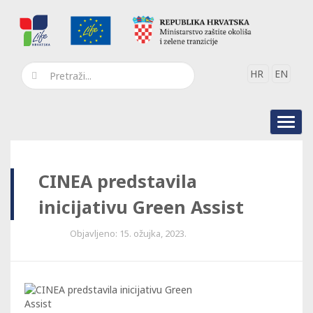
HR
EN
Toggl
navig
CINEA predstavila
inicijativu Green Assist
Objavljeno: 15. ožujka, 2023.