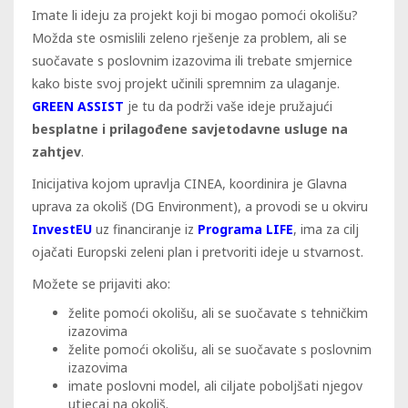
Imate li ideju za projekt koji bi mogao pomoći okolišu?
Možda ste osmislili zeleno rješenje za problem, ali se
suočavate s poslovnim izazovima ili trebate smjernice
kako biste svoj projekt učinili spremnim za ulaganje.
GREEN ASSIST
je tu da podrži vaše ideje pružajući
besplatne i prilagođene savjetodavne usluge na
zahtjev
.
Inicijativa kojom upravlja CINEA, koordinira je Glavna
uprava za okoliš (DG Environment), a provodi se u okviru
InvestEU
uz financiranje iz
Programa LIFE
, ima za cilj
ojačati Europski zeleni plan i pretvoriti ideje u stvarnost.
Možete se prijaviti ako:
želite pomoći okolišu, ali se suočavate s tehničkim
izazovima
želite pomoći okolišu, ali se suočavate s poslovnim
izazovima
imate poslovni model, ali ciljate poboljšati njegov
utjecaj na okoliš.