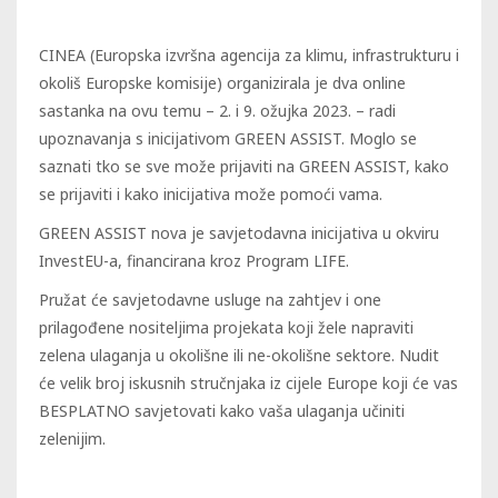
CINEA (Europska izvršna agencija za klimu, infrastrukturu i
okoliš Europske komisije) organizirala je dva online
sastanka na ovu temu – 2. i 9. ožujka 2023. – radi
upoznavanja s inicijativom GREEN ASSIST. Moglo se
saznati tko se sve može prijaviti na GREEN ASSIST, kako
se prijaviti i kako inicijativa može pomoći vama.
GREEN ASSIST nova je savjetodavna inicijativa u okviru
InvestEU-a, financirana kroz Program LIFE.
Pružat će savjetodavne usluge na zahtjev i one
prilagođene nositeljima projekata koji žele napraviti
zelena ulaganja u okolišne ili ne-okolišne sektore. Nudit
će velik broj iskusnih stručnjaka iz cijele Europe koji će vas
BESPLATNO savjetovati kako vaša ulaganja učiniti
zelenijim.