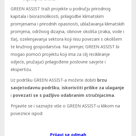
GREEN ASSIST traži projekte u području prirodnog
kapitala i bioraznolikosti, prilagodbe klimatskim
promjenama i prirodnih opasnosti, ublažavanja klimatskih
promjena, održivog dizajna, obnove okoliša (zraka, vode i
tla), ozelenjavanja sektora koji nisu povezani s okolišem
te kružnog gospodarstva. Na primjer, GREEN ASSIST bi
mogao pomoći projektu koji ima za cilj recikliranje
odjeće, pružajući prilagođene poslovne savjete i
ekspertizu.
Uz podršku GREEN ASSIST-a možete dobiti
brzu
savjetodavnu podršku
,
iskoristiti prilike za ulaganje
i
povezati se s pažljivo odabranim stručnjacima
.
Prijavite se i saznajte više o GREEN ASSIST-u klikom na
poveznice ispod:
Prijavi se odmah