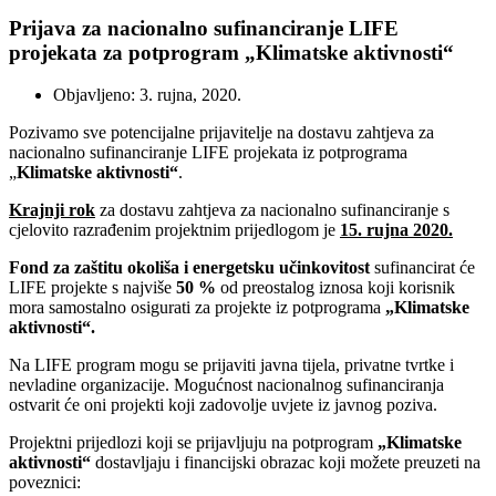
Prijava za nacionalno sufinanciranje LIFE
projekata za potprogram „Klimatske aktivnosti“
Objavljeno: 3. rujna, 2020.
Pozivamo
sve potencijalne prijavitelje na dostavu zahtjeva za
nacionalno sufinanciranje LIFE projekata iz potprograma
„
Klimatske aktivnosti“
.
Krajnji rok
za dostavu zahtjeva za nacionalno sufinanciranje s
cjelovito razrađenim projektnim prijedlogom je
15. rujna 2020.
Fond za zaštitu okoliša i energetsku učinkovitost
sufinancirat će
LIFE projekte s najviše
50 %
od preostalog iznosa koji korisnik
mora samostalno osigurati za projekte iz potprograma
„Klimatske
aktivnosti“.
Na LIFE program mogu se prijaviti javna tijela, privatne tvrtke i
nevladine organizacije. Mogućnost nacionalnog sufinanciranja
ostvarit će oni projekti koji zadovolje uvjete iz javnog poziva.
Projektni prijedlozi koji se prijavljuju na
potprogram
„Klimatske
aktivnosti“
dostavljaju i financijski obrazac koji možete preuzeti na
poveznici: