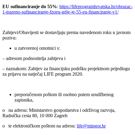
EU sufinanciranje do 55%
:
https://lifeprogramhrvatska.hr/obrazac-
1-trazeno-sufinanciranje-fzoeu-gdje-je-55-eu-financiranje-v1/
Zahtjevi/Obavijesti se dostavljaju prema navedenom roku u javnom
pozivu:
u zatvorenoj omotnici s:
– adresom podnositelja zahtjeva i
– naznakom: Zahtjev za financijsku podršku projektnom prijedlogu
za prijavu na natječaj LIFE program 2020.
preporučenom poštom ili osobno putem urudžbenog
zapisnika,
o na adresu: Ministarstvo gospodarstva i održivog razvoja,
Radnička cesta 80, 10 000 Zagreb
o te elektroničkom poštom na adresu:
life@mingor.hr