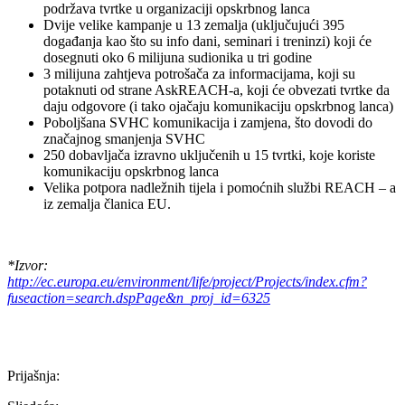
podržava tvrtke u organizaciji opskrbnog lanca
Dvije velike kampanje u 13 zemalja (uključujući 395
događanja kao što su info dani, seminari i treninzi) koji će
dosegnuti oko 6 milijuna sudionika u tri godine
3 milijuna zahtjeva potrošača za informacijama, koji su
potaknuti od strane AskREACH-a, koji će obvezati tvrtke da
daju odgovore (i tako ojačaju komunikaciju opskrbnog lanca)
Poboljšana SVHC komunikacija i zamjena, što dovodi do
značajnog smanjenja SVHC
250 dobavljača izravno uključenih u 15 tvrtki, koje koriste
komunikaciju opskrbnog lanca
Velika potpora nadležnih tijela i pomoćnih službi REACH – a
iz zemalja članica EU.
*Izvor:
http://ec.europa.eu/environment/life/project/Projects/index.cfm?
fuseaction=search.dspPage&n_proj_id=6325
Prijašnja: