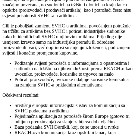
značajno povećana, no sudionici na tržištu i dionici na kraju lanca
opskrbe (proizvođači i prodavači artikala), kao i potrošači često nisu
svjesni prisutnosti SVHC-a u artiklima.
Cilj je poboljšati zamjenu SVHC u artiklima, povećanjem potražnje
na tržištu za artiklima bez SVHC i poticati industrijske sudionike
kako bi identificirali SVHC u njihovim artiklima. Prijedlog nije
usmjeren izravno samo na industrijsku preradu ili određene
proizvode ili tvari, već doprinosi smanjenju izloženosti, podizanjem
svijesti i konačno promjenom kupovine.
Podizanje svijesti potrošača o informacijama o opasnostima i
sudionika na tržištu na njihove dužnosti prema REACH-u kao
uvoznike, proizvođače, korisnike te trgovce na malo
Poticati proizvođače, uvoznike i daljnje korisnike kemikalija
na zamjenu SVHC-a prikladnim alternativama.
Očekivani rezultati:
Središnji europski informacijski sustav za komunikaciju sa
SVHC podacima u artiklima
Pojedinačna aplikacija za potrošače širom Europe (gotovo tri
milijuna preuzimanja) za slanje zahtjeva dobavljačima
Baza podataka SVHC/artikli, koji će se unositi u tvrtke
REACH-ova komunikacija kroz opskrbni lanac, koja