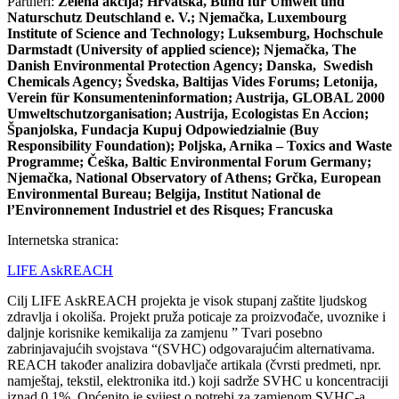
Partneri:
Zelena akcija; Hrvatska, Bund für Umwelt und
Naturschutz Deutschland e. V.; Njemačka, Luxembourg
Institute of Science and Technology; Luksemburg, Hochschule
Darmstadt (University of applied science); Njemačka, The
Danish Environmental Protection Agency; Danska, Swedish
Chemicals Agency; Švedska, Baltijas Vides Forums; Letonija,
Verein für Konsumenteninformation; Austrija, GLOBAL 2000
Umweltschutzorganisation; Austrija, Ecologistas En Accion;
Španjolska, Fundacja Kupuj Odpowiedzialnie (Buy
Responsibility Foundation); Poljska, Arnika – Toxics and Waste
Programme; Češka, Baltic Environmental Forum Germany;
Njemačka, National Observatory of Athens; Grčka, European
Environmental Bureau; Belgija, Institut National de
l’Environnement Industriel et des Risques; Francuska
Internetska stranica:
LIFE AskREACH
Cilj LIFE AskREACH projekta je visok stupanj zaštite ljudskog
zdravlja i okoliša. Projekt pruža poticaje za proizvođače, uvoznike i
daljnje korisnike kemikalija za zamjenu ” Tvari posebno
zabrinjavajućih svojstava “(SVHC) odgovarajućim alternativama.
REACH također analizira dobavljače artikala (čvrsti predmeti, npr.
namještaj, tekstil, elektronika itd.) koji sadrže SVHC u koncentraciji
iznad 0,1%. Općenito je svijest o potrebi za zamjenom SVHC-a