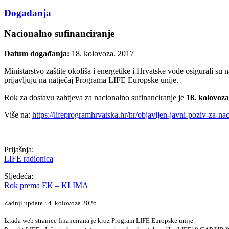
Događanja
Nacionalno sufinanciranje
Datum događanja:
18. kolovoza. 2017
Ministarstvo zaštite okoliša i energetike i Hrvatske vode osigurali su
prijavljuju na natječaj Programa LIFE Europske unije.
Rok za dostavu zahtjeva za nacionalno sufinanciranje je
18. kolovoza
Više na:
https://lifeprogramhrvatska.hr/hr/objavljen-javni-poziv-za-nac
Prijašnja:
LIFE radionica
Sljedeća:
Rok prema EK – KLIMA
Zadnji update : 4. kolovoza 2026.
Izrada web stranice financirana je kroz Program LIFE Europske unije.