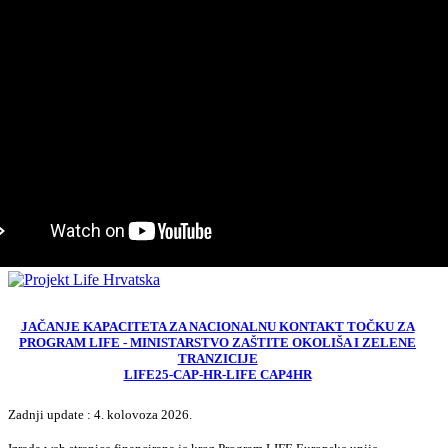
JAČANJE KAPACITETA ZA NACIONALNU KONTAKT TOČKU ZA
PROGRAM LIFE - MINISTARSTVO ZAŠTITE OKOLIŠA I ZELENE
TRANZICIJE
LIFE25-CAP-HR-LIFE CAP4HR
Zadnji update : 4. kolovoza 2026.