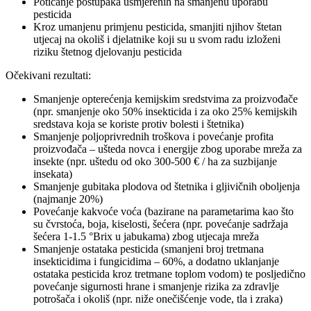
Poticanje postupaka usmjerenih na smanjenu uporabu
pesticida
Kroz umanjenu primjenu pesticida, smanjiti njihov štetan
utjecaj na okoliš i djelatnike koji su u svom radu izloženi
riziku štetnog djelovanju pesticida
Očekivani rezultati:
Smanjenje opterećenja kemijskim sredstvima za proizvođače
(npr. smanjenje oko 50% insekticida i za oko 25% kemijskih
sredstava koja se koriste protiv bolesti i štetnika)
Smanjenje poljoprivrednih troškova i povećanje profita
proizvođača – ušteda novca i energije zbog uporabe mreža za
insekte (npr. uštedu od oko 300-500 € / ha za suzbijanje
insekata)
Smanjenje gubitaka plodova od štetnika i gljivičnih oboljenja
(najmanje 20%)
Povećanje kakvoće voća (bazirane na parametarima kao što
su čvrstoća, boja, kiselosti, šećera (npr. povećanje sadržaja
šećera 1-1.5 °Brix u jabukama) zbog utjecaja mreža
Smanjenje ostataka pesticida (smanjeni broj tretmana
insekticidima i fungicidima – 60%, a dodatno uklanjanje
ostataka pesticida kroz tretmane toplom vodom) te posljedično
povećanje sigurnosti hrane i smanjenje rizika za zdravlje
potrošača i okoliš (npr. niže onečišćenje vode, tla i zraka)