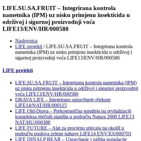
LIFE.SU.SA.FRUIT – Integrirana kontrola
nametnika (IPM) uz nisku primjenu insekticida u
održivoj i sigurnoj proizvodnji voća
LIFE13/ENV/HR/000580
Naslovnica
LIFE projekti
/ LIFE.SU.SA.FRUIT – Integrirana kontrola
nametnika (IPM) uz nisku primjenu insekticida u održivoj i
sigurnoj proizvodnji voća LIFE13/ENV/HR/000580
LIFE projekti
LIFE.SU.SA.FRUIT – Integrirana kontrola nametnika (IPM)
uz nisku primjenu insekticida u održivoj i sigurnoj proizvodnji
voća LIFE13/ENV/HR/000580
DRAVA LIFE – Integrirano upravljanje rijekom
LIFE14/NAT/HR/000115
LIFE Old-Drava – Prekogranična suradnja na revitalizaciji
kompleksa riječnih staništa u području Natura 2000 LIFE13
NAT/HU/000388
LIFE FUTURE – Alat za procjenu utjecaja na okoliš u
području poslova zelene nabave LIFE14 ENV/ES/000703
LIFE DINALP BEAR – Upravljanje i zaštita populacije