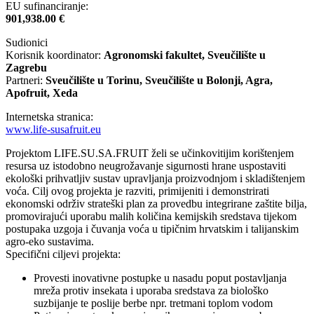
EU sufinanciranje:
901,938.00 €
Sudionici
Korisnik koordinator:
Agronomski fakultet, Sveučilište u
Zagrebu
Partneri:
Sveučilište u Torinu, Sveučilište u Bolonji, Agra,
Apofruit, Xeda
Internetska stranica:
www.life-susafruit.eu
Projektom LIFE.SU.SA.FRUIT želi se učinkovitijim korištenjem
resursa uz istodobno neugrožavanje sigurnosti hrane uspostaviti
ekološki prihvatljiv sustav upravljanja proizvodnjom i skladištenjem
voća. Cilj ovog projekta je razviti, primijeniti i demonstrirati
ekonomski održiv strateški plan za provedbu integrirane zaštite bilja,
promovirajući uporabu malih količina kemijskih sredstava tijekom
postupaka uzgoja i čuvanja voća u tipičnim hrvatskim i talijanskim
agro-eko sustavima.
Specifični ciljevi projekta:
Provesti inovativne postupke u nasadu poput postavljanja
mreža protiv insekata i uporaba sredstava za biološko
suzbijanje te poslije berbe npr. tretmani toplom vodom