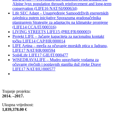
Alpine lynx population through reinforcement and long-term
conservation (LIFE16 NAT/SI/000634)
Life SEC Adapt – Unaprjeđenje Samoodrživih energetskih
zajednica putem inicijative Sporazuma gradonačelnika
planiranjem Strategije za adaptaciju na klimatske promjene
(LIFE14 CCA/IT/000316)
LIVING STREETS LIFE15 (PRE/FR/000003)
Projekt LIFE – Jačanje kapaciteta za nacionalnu kontakt
točku LIFE14 CAP/HR/000014
LIFE Artina – mreža za očuvanje morskih ptica u Jadranu,
LIFE17 NAT/HR/000594
Soil4Life LIFE17 GIE/IT/000477
WISEDRAVALIFE – Mudro upravljanje vodama za
očuvanje riječnih i poplavnih staništa duž rijeke Drave
LIFE17 NAT/HU/000577
Trajanje projekta:
2014. –2017.
Ukupna vrijednost:
1,839,378.00 €