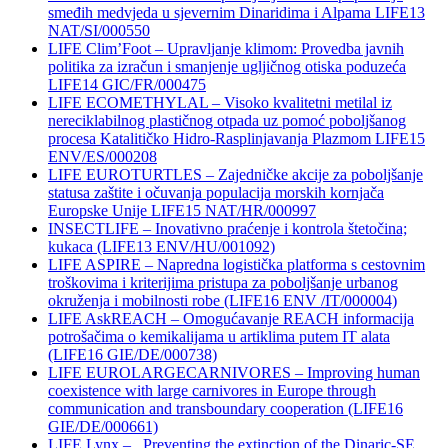
smeđih medvjeda u sjevernim Dinaridima i Alpama LIFE13
NAT/SI/000550
LIFE Clim’Foot – Upravljanje klimom: Provedba javnih
politika za izračun i smanjenje ugljičnog otiska poduzeća
LIFE14 GIC/FR/000475
LIFE ECOMETHYLAL – Visoko kvalitetni metilal iz
nereciklabilnog plastičnog otpada uz pomoć poboljšanog
procesa Katalitičko Hidro-Rasplinjavanja Plazmom LIFE15
ENV/ES/000208
LIFE EUROTURTLES – Zajedničke akcije za poboljšanje
statusa zaštite i očuvanja populacija morskih kornjača
Europske Unije LIFE15 NAT/HR/000997
INSECTLIFE – Inovativno praćenje i kontrola štetočina;
kukaca (LIFE13 ENV/HU/001092)
LIFE ASPIRE – Napredna logistička platforma s cestovnim
troškovima i kriterijima pristupa za poboljšanje urbanog
okruženja i mobilnosti robe (LIFE16 ENV /IT/000004)
LIFE AskREACH – Omogućavanje REACH informacija
potrošačima o kemikalijama u artiklima putem IT alata
(LIFE16 GIE/DE/000738)
LIFE EUROLARGECARNIVORES – Improving human
coexistence with large carnivores in Europe through
communication and transboundary cooperation (LIFE16
GIE/DE/000661)
LIFE Lynx – Preventing the extinction of the Dinaric-SE