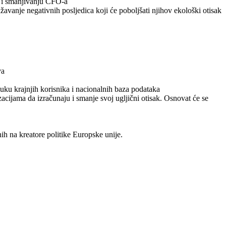
ju i smanjivanju CFO-a
ažavanje negativnih posljedica koji će poboljšati njihov ekološki otisak
va
buku krajnjih korisnika i nacionalnih baza podataka
acijama da izračunaju i smanje svoj ugljični otisak. Osnovat će se
ih na kreatore politike Europske unije.