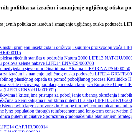
ih politika za izračun i smanjenje ugljičnog otiska
a javnih politika za izračun i smanjenje ugljičnog otiska poduzeća 
 nisku primjenu insekticida u održivoj i sigurnoj proizvodnji voća
/HR/000115
ompleksa riječnih staništa u području Natura 2000 LIFE13 NAT/HU/000
čju poslova zelene nabave LIFE14 ENV/ES/000703
h medvjeda u sjevernim Dinaridima i Alpama LIFE13 NAT/SI/000550
ka za izračun i smanjenje ugljičnog otiska poduzeća LIFE14 GIC/FR/0
bilnog plastičnog otpada uz pomoć poboljšanog procesa Katalitičk
sa zaštite i očuvanja populacija morskih kornjača Europske Unije 
ukaca (LIFE13 ENV/HU/001092)
kovima i kriterijima pristupa za poboljšanje urbanog okruženja i mob
ima o kemikalijama u artiklima putem IT alata (LIFE16 GIE/DE/0
 with large carnivores in Europe through communication and tr
ine lynx population through reinforcement and long-term conservatio
dnica putem inicijative Sporazuma gradonačelnika planiranjem Strate
čku LIFE14 CAP/HR/000014