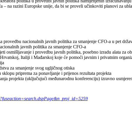
 kreatora politika u provedbi javnih politika namijenjenih izračunavan
ča – na razini Europske unije, da bi se proveli učinkoviti planovi za ubl
t za provedbu nacionalnih javnih politika za smanjenje CFO-a u pet drža
nacionalnih javnih politika za smanjenje CFO-a
jeti osmišljavanje i provedbu javnih politika, posebno izradu alata za o
Hrvatskoj, Italiji i Mađarskoj koje će pomoći javnim i privatnim organiz
ija
dstva za smanjenje svog ugljičnog otiska
 sklopu priprema za ponavljanje i prijenos rezultata projekta
janja projekta (uključujući međunarodnu konferenciju) izravno usmjeren
.cfm?fuseaction=search.dspPage&n_proj_id=5259