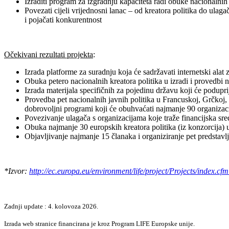
Izraditi program za izgradnju kapaciteta radi obuke nacionalnih
Povezati cijeli vrijednosni lanac – od kreatora politika do ulaga
i pojačati konkurentnost
Očekivani rezultati projekta
:
Izrada platforme za suradnju koja će sadržavati internetski ala
Obuka petero nacionalnih kreatora politika u izradi i provedbi 
Izrada materijala specifičnih za pojedinu državu koji će podupri
Provedba pet nacionalnih javnih politika u Francuskoj, Grčkoj, 
dobrovoljni programi koji će obuhvaćati najmanje 90 organizac
Povezivanje ulagača s organizacijama koje traže financijska sre
Obuka najmanje 30 europskih kreatora politika (iz konzorcija) u
Objavljivanje najmanje 15 članaka i organiziranje pet predstavl
*Izvor:
http://ec.europa.eu/environment/life/project/Projects/index
Zadnji update : 4. kolovoza 2026.
Izrada web stranice financirana je kroz Program LIFE Europske unije.