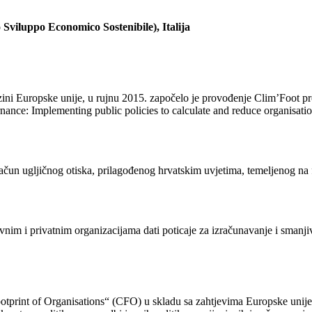
Sviluppo Economico Sostenibile), Italija
zini Europske unije, u rujnu 2015. započelo je provođenje Clim’Foot pr
nce: Implementing public policies to calculate and reduce organisations
izračun ugljičnog otiska, prilagođenog hrvatskim uvjetima, temeljeno
avnim i privatnim organizacijama dati poticaje za izračunavanje i smanjiv
rint of Organisations“ (CFO) u skladu sa zahtjevima Europske unije, i