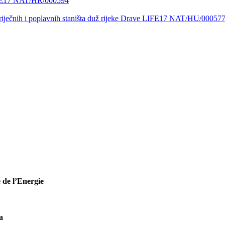
LIFE17 NAT/HR/000594
ečnih i poplavnih staništa duž rijeke Drave LIFE17 NAT/HU/00057
 de l’Energie
a