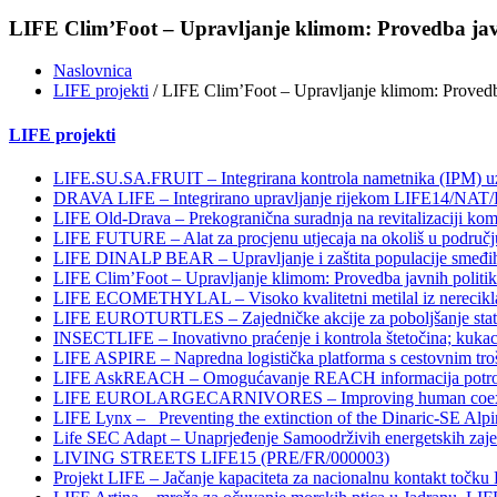
LIFE Clim’Foot – Upravljanje klimom: Provedba javn
Naslovnica
LIFE projekti
/ LIFE Clim’Foot – Upravljanje klimom: Provedb
LIFE projekti
LIFE.SU.SA.FRUIT – Integrirana kontrola nametnika (IPM) uz
DRAVA LIFE – Integrirano upravljanje rijekom LIFE14/NAT
LIFE Old-Drava – Prekogranična suradnja na revitalizaciji k
LIFE FUTURE – Alat za procjenu utjecaja na okoliš u podru
LIFE DINALP BEAR – Upravljanje i zaštita populacije smeđi
LIFE Clim’Foot – Upravljanje klimom: Provedba javnih politi
LIFE ECOMETHYLAL – Visoko kvalitetni metilal iz nerecikla
LIFE EUROTURTLES – Zajedničke akcije za poboljšanje statu
INSECTLIFE – Inovativno praćenje i kontrola štetočina; k
LIFE ASPIRE – Napredna logistička platforma s cestovnim troš
LIFE AskREACH – Omogućavanje REACH informacija potrošač
LIFE EUROLARGECARNIVORES – Improving human coexistence
LIFE Lynx – Preventing the extinction of the Dinaric-SE Alp
Life SEC Adapt – Unaprjeđenje Samoodrživih energetskih zaje
LIVING STREETS LIFE15 (PRE/FR/000003)
Projekt LIFE – Jačanje kapaciteta za nacionalnu kontakt to