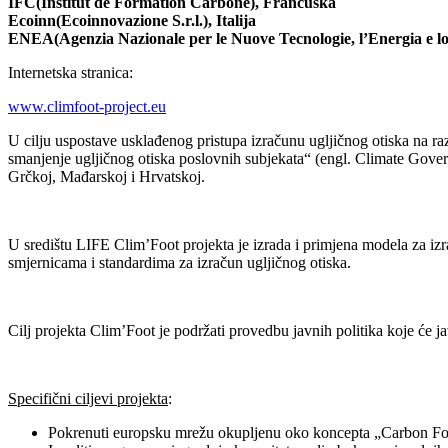
IFC(Institut de Formation Carbone), Francuska
Ecoinn(Ecoinnovazione S.r.l.), Italija
ENEA(Agenzia Nazionale per le Nuove Tecnologie, l’Energia e lo 
Internetska stranica:
www.climfoot-project.eu
U cilju uspostave usklađenog pristupa izračunu ugljičnog otiska na ra
smanjenje ugljičnog otiska poslovnih subjekata“ (engl. Climate Governa
Grčkoj, Mađarskoj i Hrvatskoj.
U središtu LIFE Clim’Foot projekta je izrada i primjena modela za 
smjernicama i standardima za izračun ugljičnog otiska.
Cilj projekta Clim’Foot je podržati provedbu javnih politika koje će j
Specifični ciljevi projekta
:
Pokrenuti europsku mrežu okupljenu oko koncepta „Carbon Footp