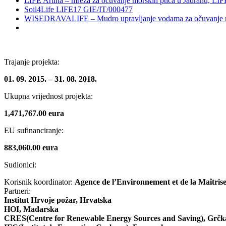
LIFE Artina – mreža za očuvanje morskih ptica u Jadranu, 
Soil4Life LIFE17 GIE/IT/000477
WISEDRAVALIFE – Mudro upravljanje vodama za očuvanje rij
Trajanje projekta:
01. 09. 2015. – 31. 08. 2018.
Ukupna vrijednost projekta:
1,471,767.00 eura
EU sufinanciranje:
883,060.00 eura
Sudionici:
Korisnik koordinator:
Agence de l’Environnement et de la Maîtrise
Partneri:
Institut Hrvoje požar, Hrvatska
HOI, Mađarska
CRES(Centre for Renewable Energy Sources and Saving), Grčk