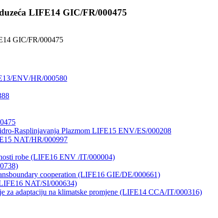
 poduzeća LIFE14 GIC/FR/000475
LIFE14 GIC/FR/000475
 LIFE13/ENV/HR/000580
388
00475
o Hidro-Rasplinjavanja Plazmom LIFE15 ENV/ES/000208
LIFE15 NAT/HR/000997
ilnosti robe (LIFE16 ENV /IT/000004)
00738)
ansboundary cooperation (LIFE16 GIE/DE/000661)
n (LIFE16 NAT/SI/000634)
gije za adaptaciju na klimatske promjene (LIFE14 CCA/IT/000316)