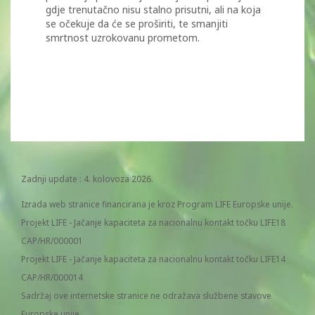
gdje trenutačno nisu stalno prisutni, ali na koja
se očekuje da će se proširiti, te smanjiti
smrtnost uzrokovanu prometom.
Zadnji update : 4. kolovoza 2026.
Izrada web stranice financirana je kroz Program LIFE Europske unije.
Projekt LIFE - Jačanje kapaciteta za nacionalnu kontakt točku LIFE18
CAP/HR/000001
Projekt LIFE - Jačanje kapaciteta za nacionalnu kontakt točku LIFE14
CAP/HR/000014
Sadržaj ove internetske stranice ne odražava službene stavove
Europske unije.