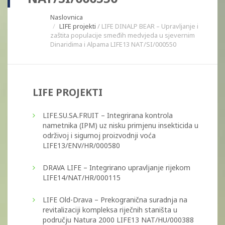
Naslovnica
LIFE projekti
/ LIFE DINALP BEAR – Upravljanje i
zaštita populacije smeđih medvjeda u sjevernim
Dinaridima i Alpama LIFE13 NAT/SI/000550
LIFE PROJEKTI
LIFE.SU.SA.FRUIT – Integrirana kontrola
nametnika (IPM) uz nisku primjenu insekticida u
održivoj i sigurnoj proizvodnji voća
LIFE13/ENV/HR/000580
DRAVA LIFE – Integrirano upravljanje rijekom
LIFE14/NAT/HR/000115
LIFE Old-Drava – Prekogranična suradnja na
revitalizaciji kompleksa riječnih staništa u
području Natura 2000 LIFE13 NAT/HU/000388