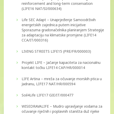
reinforcement and long-term conservation
(LIFE16 NAT/SI/000634)
Life SEC Adapt – Unaprjeđenje Samoodrživih
energetskih zajednica putem inicijative
Sporazuma gradonačelnika planiranjem Strategije
za adaptaciju na klimatske promjene (LIFE14
CCA/IT/000316)
LIVING STREETS LIFE15 (PRE/FR/000003)
Projekt LIFE – Jačanje kapaciteta za nacionalnu
kontakt točku LIFE14 CAP/HR/000014
LIFE Artina – mreža za očuvanje morskih ptica u
Jadranu, LIFE17 NAT/HR/000594
Soil4Life LIFE17 GIE/IT/000477
WISEDRAVALIFE – Mudro upravljanje vodama za
očuvanje riječnih i poplavnih staništa duž rijeke