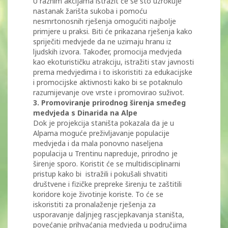
U raznim akcijama istražit će se što uzrokuje
nastanak žarišta sukoba i pomoću
nesmrtonosnih rješenja omogućiti najbolje
primjere u praksi. Biti će prikazana rješenja kako
spriječiti medvjede da ne uzimaju hranu iz
ljudskih izvora. Također, promocija medvjeda
kao ekoturističku atrakciju, istražiti stav javnosti
prema medvjedima i to iskoristiti za edukacijske
i promocijske aktivnosti kako bi se potaknulo
razumijevanje ove vrste i promovirao suživot.
3. Promoviranje prirodnog širenja smeđeg
medvjeda s Dinarida na Alpe
Dok je projekcija staništa pokazala da je u
Alpama moguće preživljavanje populacije
medvjeda i da mala ponovno naseljena
populacija u Trentinu napreduje, prirodno je
širenje sporo. Koristit će se multidisciplinarni
pristup kako bi istražili i pokušali shvatiti
društvene i fizičke prepreke širenju te zaštitili
koridore koje životinje koriste. To će se
iskoristiti za pronalaženje rješenja za
usporavanje daljnjeg rascjepkavanja staništa,
povećanje prihvaćanja medvjeda u područjima