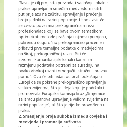
Glavni je cilj projekta prevladati sadašnje lokalne
prakse upravljanja smeđim medvjedom i utrti
put prijelazu na zaštitu, upravljanje i praćenje
broja jedinki na razini populacije. Uspostavit će
se čvrsto povezana prekogranična mreža
profesionalaca koji se bave ovom tematikom,
optimizirati metode praćenja i njihovu primjenu,
pokrenuti dugoročno prekogranično praćenje i
pribaviti prve temeljne podatke o medvjedima
na široj, prekograničnoj razini. Biti će
stvoreni komunikacijski kanali i kanali za
razmjenu podataka potrebni za suradnju na
ovako visokoj razini i omogućiti stručnu i pravnu
pomoć. Ovo će biti jedan od prvih pokušaja u
Europi da se pokrene prekogranično upravljanje
velikim zvijerima, što je ideja koju je podržala i
promovirala Europska komisija kroz „Smjernice
za izradu planova upravljanja velikim zvijerima na
razini populacije“, ali što je rijetko provođeno u
praksi.
2. Smanjenje broja sukoba između čovjeka i
medvjeda i promocija suživota