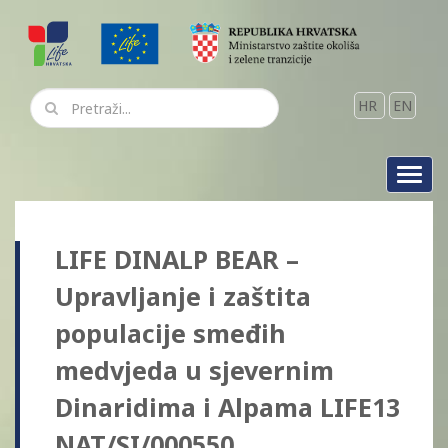
HR
EN
Toggl
navig
LIFE DINALP BEAR –
Upravljanje i zaštita
populacije smeđih
medvjeda u sjevernim
Dinaridima i Alpama LIFE13
NAT/SI/000550