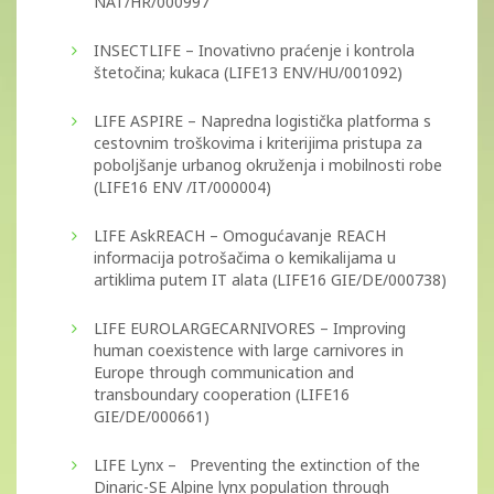
NAT/HR/000997
INSECTLIFE – Inovativno praćenje i kontrola
štetočina; kukaca (LIFE13 ENV/HU/001092)
LIFE ASPIRE – Napredna logistička platforma s
cestovnim troškovima i kriterijima pristupa za
poboljšanje urbanog okruženja i mobilnosti robe
(LIFE16 ENV /IT/000004)
LIFE AskREACH – Omogućavanje REACH
informacija potrošačima o kemikalijama u
artiklima putem IT alata (LIFE16 GIE/DE/000738)
LIFE EUROLARGECARNIVORES – Improving
human coexistence with large carnivores in
Europe through communication and
transboundary cooperation (LIFE16
GIE/DE/000661)
LIFE Lynx – Preventing the extinction of the
Dinaric-SE Alpine lynx population through