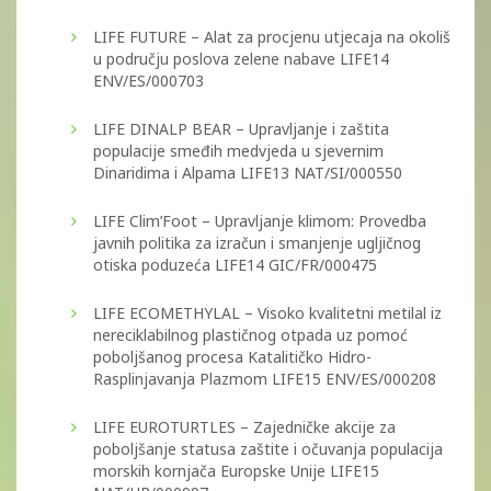
LIFE FUTURE – Alat za procjenu utjecaja na okoliš
u području poslova zelene nabave LIFE14
ENV/ES/000703
LIFE DINALP BEAR – Upravljanje i zaštita
populacije smeđih medvjeda u sjevernim
Dinaridima i Alpama LIFE13 NAT/SI/000550
LIFE Clim’Foot – Upravljanje klimom: Provedba
javnih politika za izračun i smanjenje ugljičnog
otiska poduzeća LIFE14 GIC/FR/000475
LIFE ECOMETHYLAL – Visoko kvalitetni metilal iz
nereciklabilnog plastičnog otpada uz pomoć
poboljšanog procesa Katalitičko Hidro-
Rasplinjavanja Plazmom LIFE15 ENV/ES/000208
LIFE EUROTURTLES – Zajedničke akcije za
poboljšanje statusa zaštite i očuvanja populacija
morskih kornjača Europske Unije LIFE15