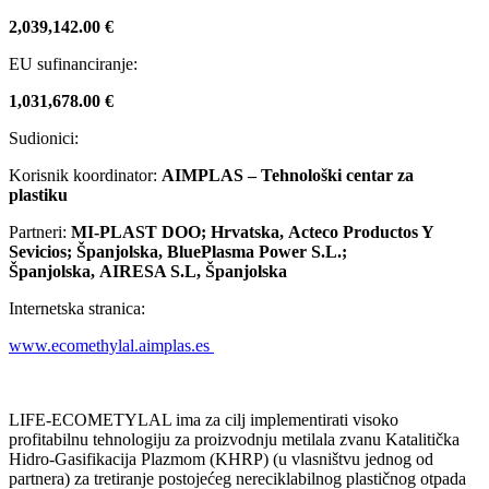
2,039,142.00 €
EU sufinanciranje:
1,031,678.00 €
Sudionici:
Korisnik koordinator:
AIMPLAS – Tehnološki centar za
plastiku
Partneri:
MI-PLAST DOO; Hrvatska, Acteco Productos Y
Sevicios; Španjolska, BluePlasma Power S.L.;
Španjolska, AIRESA S.L, Španjolska
Internetska stranica:
www.ecomethylal.aimplas.es
LIFE-ECOMETYLAL ima za cilj implementirati visoko
profitabilnu tehnologiju za proizvodnju metilala zvanu Katalitička
Hidro-Gasifikacija Plazmom (KHRP) (u vlasništvu jednog od
partnera) za tretiranje postojećeg nereciklabilnog plastičnog otpada