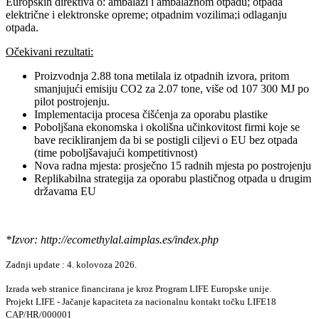
Europskih direktiva o: ambalaži i ambalažnom otpadu; otpada
električne i elektronske opreme; otpadnim vozilima;i odlaganju
otpada.
Očekivani rezultati:
Proizvodnja 2.88 tona metilala iz otpadnih izvora, pritom
smanjujući emisiju CO2 za 2.07 tone, više od 107 300 MJ po
pilot postrojenju.
Implementacija procesa čišćenja za oporabu plastike
Poboljšana ekonomska i okolišna učinkovitost firmi koje se
bave recikliranjem da bi se postigli ciljevi o EU bez otpada
(time poboljšavajući kompetitivnost)
Nova radna mjesta: prosječno 15 radnih mjesta po postrojenju
Replikabilna strategija za oporabu plastičnog otpada u drugim
državama EU
*Izvor: http://ecomethylal.aimplas.es/index.php
Zadnji update : 4. kolovoza 2026.
Izrada web stranice financirana je kroz Program LIFE Europske unije.
Projekt LIFE - Jačanje kapaciteta za nacionalnu kontakt točku LIFE18
CAP/HR/000001