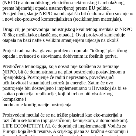
(NRPO): automobilskog, električno-elektronskog i ambalažnog,
prema hijerarhiji otpada ustanovljenoj prema EU politici.
Posljedično, slanje NRPO na odlagališta bit će dramatično smanjeno
i novi eko-proizvod komercijaliziran (recikliranjem materijala).
Drugi cilj je proizvodnja industrijskog kvalitetnog metilala iz NRPO
(0.8kg metilala/kg plastičnog otpada). Ovaj proizvod zamjenjuje
otapala na bazi nafte s velikim smanjenjem utjecaja na okoliš.
Projekt radi na dva glavna problema: oporabi “teškog” plastičnog
otpada i ovisnosti o sirovinama dobivenim iz fosilnih goriva.
Predložena tehnologija, koja dosad nije korištena za tretiranje
NRPO, bit će demonstrirana na pilot postrojenju postavljenom u
Španjolskoj. Postrojenje će raditi neprestano, povećavajući
učinkovitost i smanjujući potrošnju energije. Zatim će ovo
postrojenje biti dostavljeno i implementirano u Hrvatskoj da bi se
ispitao potencijal replikacije, koji bi trebao biti visok zbog
kompaktne i
modularne konfiguracije postrojenja.
Proizvedeni metilal će se na tržište plasirati kao eko-materijal u
različitim sektorima (npr.plastičnom, kemijskom, automobilskom).
LIFE ECOMETHYLAL će doprinijeti implementaciji Vodiča za
Europu koja štedi resurse, Akcijskog plana za kružnu ekonomiju i