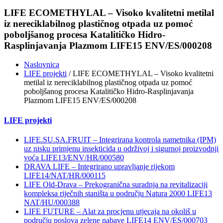
LIFE ECOMETHYLAL – Visoko kvalitetni metilal
iz nereciklabilnog plastičnog otpada uz pomoć
poboljšanog procesa Katalitičko Hidro-
Rasplinjavanja Plazmom LIFE15 ENV/ES/000208
Naslovnica
LIFE projekti
/ LIFE ECOMETHYLAL – Visoko kvalitetni
metilal iz nereciklabilnog plastičnog otpada uz pomoć
poboljšanog procesa Katalitičko Hidro-Rasplinjavanja
Plazmom LIFE15 ENV/ES/000208
LIFE projekti
LIFE.SU.SA.FRUIT – Integrirana kontrola nametnika (IPM)
uz nisku primjenu insekticida u održivoj i sigurnoj proizvodnji
voća LIFE13/ENV/HR/000580
DRAVA LIFE – Integrirano upravljanje rijekom
LIFE14/NAT/HR/000115
LIFE Old-Drava – Prekogranična suradnja na revitalizaciji
kompleksa riječnih staništa u području Natura 2000 LIFE13
NAT/HU/000388
LIFE FUTURE – Alat za procjenu utjecaja na okoliš u
području poslova zelene nabave LIFE14 ENV/ES/000703