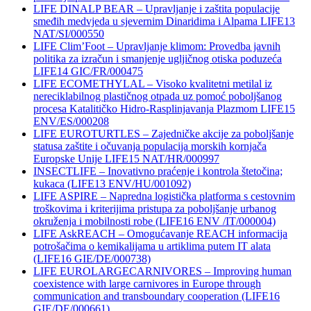
LIFE DINALP BEAR – Upravljanje i zaštita populacije
smeđih medvjeda u sjevernim Dinaridima i Alpama LIFE13
NAT/SI/000550
LIFE Clim’Foot – Upravljanje klimom: Provedba javnih
politika za izračun i smanjenje ugljičnog otiska poduzeća
LIFE14 GIC/FR/000475
LIFE ECOMETHYLAL – Visoko kvalitetni metilal iz
nereciklabilnog plastičnog otpada uz pomoć poboljšanog
procesa Katalitičko Hidro-Rasplinjavanja Plazmom LIFE15
ENV/ES/000208
LIFE EUROTURTLES – Zajedničke akcije za poboljšanje
statusa zaštite i očuvanja populacija morskih kornjača
Europske Unije LIFE15 NAT/HR/000997
INSECTLIFE – Inovativno praćenje i kontrola štetočina;
kukaca (LIFE13 ENV/HU/001092)
LIFE ASPIRE – Napredna logistička platforma s cestovnim
troškovima i kriterijima pristupa za poboljšanje urbanog
okruženja i mobilnosti robe (LIFE16 ENV /IT/000004)
LIFE AskREACH – Omogućavanje REACH informacija
potrošačima o kemikalijama u artiklima putem IT alata
(LIFE16 GIE/DE/000738)
LIFE EUROLARGECARNIVORES – Improving human
coexistence with large carnivores in Europe through
communication and transboundary cooperation (LIFE16
GIE/DE/000661)