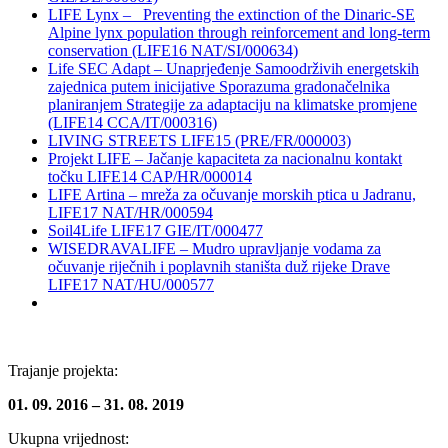
LIFE Lynx – Preventing the extinction of the Dinaric-SE
Alpine lynx population through reinforcement and long-term
conservation (LIFE16 NAT/SI/000634)
Life SEC Adapt – Unaprjeđenje Samoodrživih energetskih
zajednica putem inicijative Sporazuma gradonačelnika
planiranjem Strategije za adaptaciju na klimatske promjene
(LIFE14 CCA/IT/000316)
LIVING STREETS LIFE15 (PRE/FR/000003)
Projekt LIFE – Jačanje kapaciteta za nacionalnu kontakt
točku LIFE14 CAP/HR/000014
LIFE Artina – mreža za očuvanje morskih ptica u Jadranu,
LIFE17 NAT/HR/000594
Soil4Life LIFE17 GIE/IT/000477
WISEDRAVALIFE – Mudro upravljanje vodama za
očuvanje riječnih i poplavnih staništa duž rijeke Drave
LIFE17 NAT/HU/000577
Trajanje projekta:
01. 09. 2016 – 31. 08. 2019
Ukupna vrijednost: